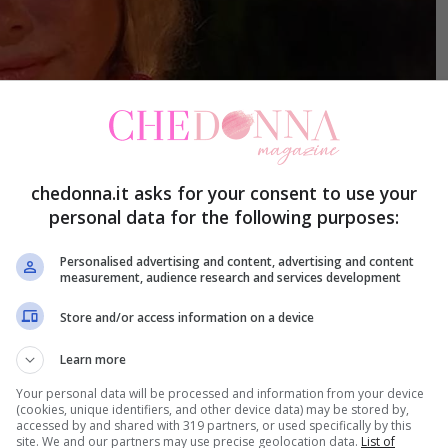
chedonna.it asks for your consent to use your
personal data for the following purposes:
Personalised advertising and content, advertising and content
measurement, audience research and services development
 Staller
Store and/or access information on a device
Learn more
 seconda puntata dell’Isola dei Famosi insieme a
Your personal data will be processed and information from your device
(cookies, unique identifiers, and other device data) may be stored by,
ovuto rapire suo figlio per riaverlo con sé dopo
accessed by and shared with 319 partners, or used specifically by this
site. We and our partners may use precise geolocation data.
List of