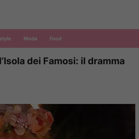
style
Moda
Food
ll’Isola dei Famosi: il dramma