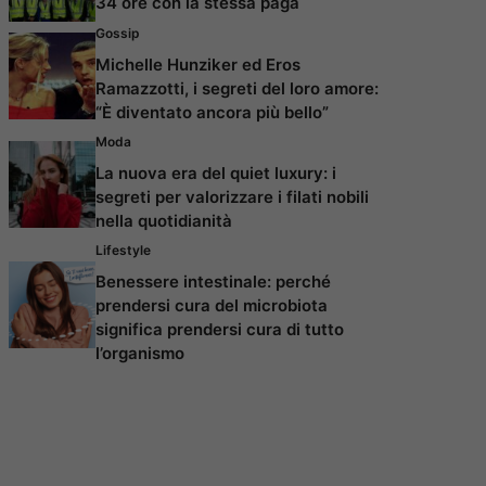
34 ore con la stessa paga
Gossip
Michelle Hunziker ed Eros
Ramazzotti, i segreti del loro amore:
“È diventato ancora più bello”
Moda
La nuova era del quiet luxury: i
segreti per valorizzare i filati nobili
nella quotidianità
Lifestyle
Benessere intestinale: perché
prendersi cura del microbiota
significa prendersi cura di tutto
l’organismo