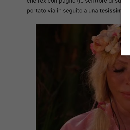
che l’ex compagno (lo scrittore di succ
portato via in seguito a una
tesissima b