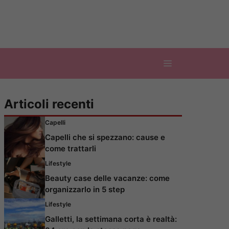
Articoli recenti
Capelli
Capelli che si spezzano: cause e
come trattarli
Lifestyle
Beauty case delle vacanze: come
organizzarlo in 5 step
Lifestyle
Galletti, la settimana corta è realtà: