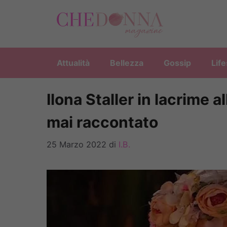
Vai
al
contenuto
Attualità
Bellezza
Gossip
Life
Ilona Staller in lacrime a
mai raccontato
25 Marzo 2022
di
I.B.