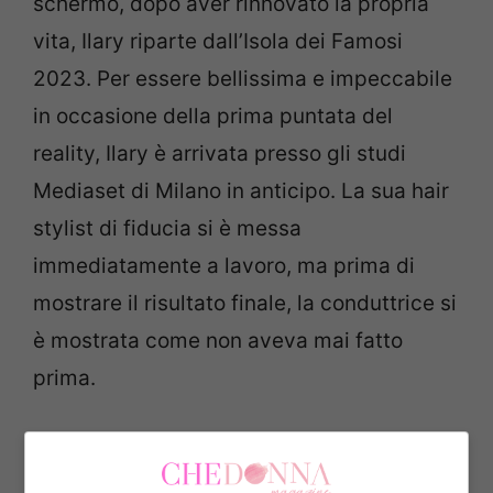
schermo, dopo aver rinnovato la propria
vita, Ilary riparte dall’Isola dei Famosi
2023. Per essere bellissima e impeccabile
in occasione della prima puntata del
reality, Ilary è arrivata presso gli studi
Mediaset di Milano in anticipo. La sua hair
stylist di fiducia si è messa
immediatamente a lavoro, ma prima di
mostrare il risultato finale, la conduttrice si
è mostrata come non aveva mai fatto
prima.
Ilary Blasi inedita nella foto
della sua hair stylist Alessia