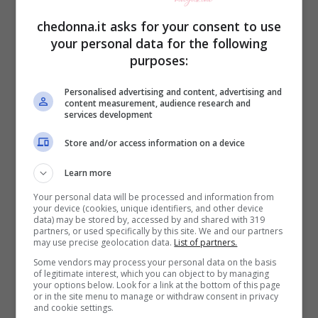
Solidani
chedonna.it asks for your consent to use
your personal data for the following
purposes:
Ilary Blasi
che, nella sua prima intervista
televisiva post separazione da Francesco
Personalised advertising and content, advertising and
content measurement, audience research and
Totti, nel salotto di Verissimo
si è lasciata
services development
andare ad una battuta che ha spiazzato
Store and/or access information on a device
anche l’amica Silvia Toffanin
, affida
Learn more
sempre i suoi capelli alle mani super
Your personal data will be processed and information from
your device (cookies, unique identifiers, and other device
professionali della sua hair stylist di
data) may be stored by, accessed by and shared with 319
partners, or used specifically by this site. We and our partners
fiducia Michelle Hunziker che si occupa
may use precise geolocation data.
List of partners.
anche della bellezza di Michelle Hunziker.
Some vendors may process your personal data on the basis
of legitimate interest, which you can object to by managing
your options below. Look for a link at the bottom of this page
or in the site menu to manage or withdraw consent in privacy
Alessia Solidani
si è messa
and cookie settings.