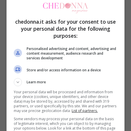
Come trattare e prevenire la
chedonna.it asks for your consent to use
caduta e la rottura dei capelli in
your personal data for the following
purposes:
inverno
Personalised advertising and content, advertising and
Qualunque sia la causa,
perdere i capelli
content measurement, audience research and
services development
può essere stressante,
quindi se esiste un
Store and/or access information on a device
modo per attenuare la caduta stagionale è
giusto tentare ogni cosa. Noi abbiamo
Learn more
qualche consiglio.
Your personal data will be processed and information from
your device (cookies, unique identifiers, and other device
data) may be stored by, accessed by and shared with 319
partners, or used specifically by this site. We and our partners
Evitare docce troppo calde.
Non c’è
may use precise geolocation data.
List of partners.
Some vendors may process your personal data on the basis
sensazione migliore di una doccia bollente
of legitimate interest, which you can object to by managing
your options below. Look for a link at the bottom of this page
in una fredda giornata invernale, ma può