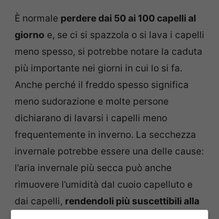
È normale
perdere dai 50 ai 100 capelli al
giorno
e, se ci si spazzola o si lava i capelli
meno spesso, si potrebbe notare la caduta
più importante nei giorni in cui lo si fa.
Anche perché il freddo spesso significa
meno sudorazione e molte persone
dichiarano di lavarsi i capelli meno
frequentemente in inverno. La secchezza
invernale potrebbe essere una delle cause:
l’aria invernale più secca può anche
rimuovere l’umidità dal cuoio capelluto e
dai capelli,
rendendoli più suscettibili alla
rottura.