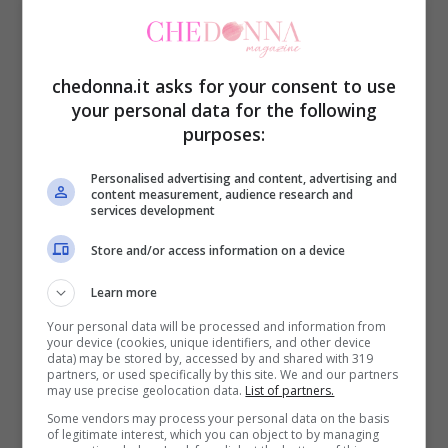
Mancheranno Elena Sofia Ricci, Alessandra
Mastronardi, Max Tortora e Micol Olivieri,
così come Antonello Fassari (venuto a
chedonna.it asks for your consent to use
mancare ad aprile).
your personal data for the following
purposes:
Personalised advertising and content, advertising and
content measurement, audience research and
services development
Store and/or access information on a device
Learn more
Your personal data will be processed and information from
your device (cookies, unique identifiers, and other device
data) may be stored by, accessed by and shared with 319
partners, or used specifically by this site. We and our partners
may use precise geolocation data.
List of partners.
Some vendors may process your personal data on the basis
Il personaggio amato che mancherà ne I Cesaroni – Il
of legitimate interest, which you can object to by managing