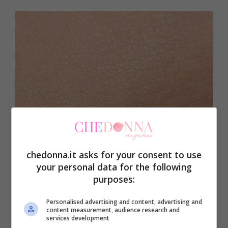
I comportamenti sbagliati, che non pensi, alla pelle-
chedonna.it asks for your consent to use
Chedonna.it
your personal data for the following
purposes:
Una volta smesso di fare queste azioni
ma
Personalised advertising and content, advertising and
aver intrapreso la giusta routine
vedrai dei
content measurement, audience research and
services development