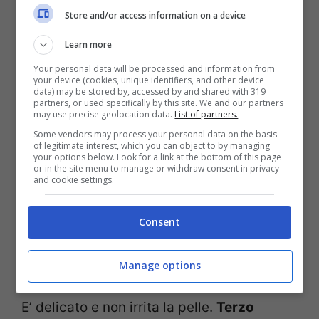
cambiamenti incredibili della tua pelle
.
Store and/or access information on a device
Quindi, per evitare di invecchiare troppo
Learn more
presto, pensa che qualcosa che stai
Your personal data will be processed and information from
facendo non va bene e poni subito rimedio.
your device (cookies, unique identifiers, and other device
data) may be stored by, accessed by and shared with 319
partners, or used specifically by this site. We and our partners
may use precise geolocation data.
List of partners.
Ma iniziamo con l’elenco degli errori.
Some vendors may process your personal data on the basis
Come prima cosa
non stai utilizzando dei
of legitimate interest, which you can object to by managing
your options below. Look for a link at the bottom of this page
prodotti anti-età. Servono per evitare che
or in the site menu to manage or withdraw consent in privacy
and cookie settings.
la nostra pelle mostri i segni degli anni che
passano prima del tempo.
Non utilizzare
Consent
un asciugamano sul viso
, molto meglio un
panno in microfibra.
Manage options
E’ delicato e non irrita la pelle.
Terzo