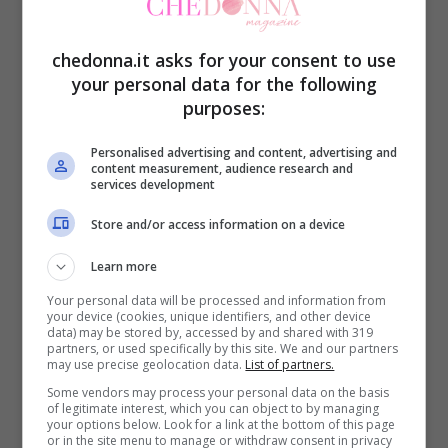
chedonna.it asks for your consent to use
your personal data for the following
purposes:
Personalised advertising and content, advertising and
10 piatti deliziosi che costano meno di un caffè: ti
content measurement, audience research and
services development
sorprenderanno-Chedonna.it
Store and/or access information on a device
Poi c’è il
gazpacho
, fresco e colorato, una
Learn more
zuppa fredda spagnola che nasce per
Your personal data will be processed and information from
recuperare le verdure un po’ stanche.
your device (cookies, unique identifiers, and other device
data) may be stored by, accessed by and shared with 319
partners, or used specifically by this site. We and our partners
Pomodori maturi, cetrioli, peperoni e via di
may use precise geolocation data.
List of partners.
frullatore
, in estate è un vero salvavita.
Some vendors may process your personal data on the basis
of legitimate interest, which you can object to by managing
your options below. Look for a link at the bottom of this page
or in the site menu to manage or withdraw consent in privacy