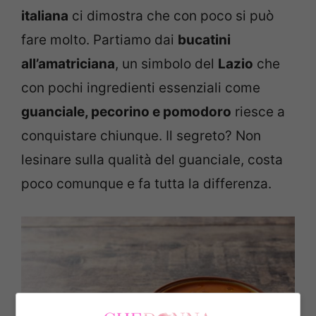
italiana
ci dimostra che con poco si può
fare molto. Partiamo dai
bucatini
all’amatriciana
, un simbolo del
Lazio
che
con pochi ingredienti essenziali come
guanciale, pecorino e pomodoro
riesce a
conquistare chiunque. Il segreto? Non
lesinare sulla qualità del guanciale, costa
poco comunque e fa tutta la differenza.