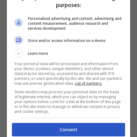
purposes:
Grande Fratello, tutti in lacrime per il concorrente: cosa ha
dovuto affrontare nel suo passato (Fonte Mediaset
Personalised advertising and content, advertising and
content measurement, audience research and
Infinity) – Chedonna.it
services development
Store and/or access information on a device
Durante la quattordicesima puntata del
programma, il conduttore
Alfonso
Learn more
Signorini
ha preso in mano la situazione
Your personal data will be processed and information from
your device (cookies, unique identifiers, and other device
cercando di fare chiarezza sui motivi alla
data) may be stored by, accessed by and shared with 319
partners, or used specifically by this site. We and our partners
base dell’aggressività manifestata da
may use precise geolocation data.
List of partners.
Some vendors may process your personal data on the basis
Lorenzo. Attraverso la proiezione di alcuni
of legitimate interest, which you can object to by managing
your options below. Look for a link at the bottom of this page
video rivelatori, Signorini ha voluto
or in the site menu to manage or withdraw consent in privacy
and cookie settings.
indagare le origini di tale comportamento,
mettendo in luce
accuse pesanti
mosse
Consent
nei confronti del concorrente da parte