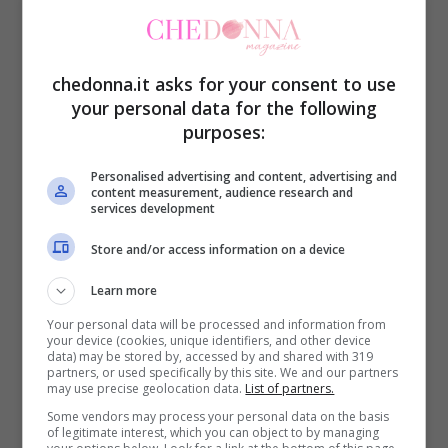
anticipando che i provvedimenti saranno
resi noti nella prossima puntata. Questa
chedonna.it asks for your consent to use
mossa ha suscitato reazioni contrastanti
your personal data for the following
purposes:
tra i sostenitori dei vari concorrenti,
evidenziando quanto il reality sia capace
Personalised advertising and content, advertising and
content measurement, audience research and
di generare dibattito e coinvolgimento.
services development
Store and/or access information on a device
Da un lato, c’è chi teme che la Prestes
Learn more
possa essere definitivamente allontanata
Your personal data will be processed and information from
dal gioco, dall’altro, non mancano coloro
your device (cookies, unique identifiers, and other device
data) may be stored by, accessed by and shared with 319
che vedono in questo esito una giusta
partners, or used specifically by this site. We and our partners
may use precise geolocation data.
List of partners.
conseguenza delle sue azioni. La
Some vendors may process your personal data on the basis
produzione ha inoltre assicurato che chi ha
of legitimate interest, which you can object to by managing