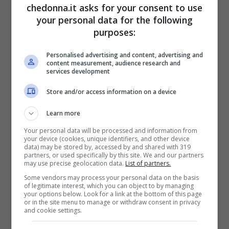
chedonna.it asks for your consent to use
Amendola, era già successo ne I Cesaroni
your personal data for the following
purposes:
Eva, una ragazza perfetta
Personalised advertising and content, advertising and
content measurement, audience research and
services development
Store and/or access information on a device
Learn more
Your personal data will be processed and information from
your device (cookies, unique identifiers, and other device
data) may be stored by, accessed by and shared with 319
La ragazzina educata, studiosa e
partners, or used specifically by this site. We and our partners
may use precise geolocation data.
List of partners.
romantica, la figlia che ogni genitore
Some vendors may process your personal data on the basis
of legitimate interest, which you can object to by managing
vorrebbe avere, la ragazza che ogni
your options below. Look for a link at the bottom of this page
or in the site menu to manage or withdraw consent in privacy
ragazzo vorrebbe al suo fianco,
and cookie settings.
innamorata del fratellastro, la cui storia