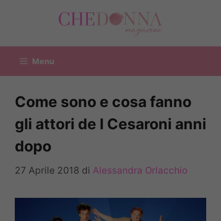
Vai
al
contenuto
Menu
Come sono e cosa fanno
gli attori de I Cesaroni anni
dopo
27 Aprile 2018
di
Alessandra Orlacchio