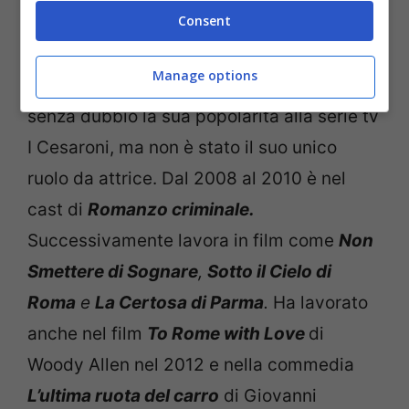
Consent
viene ostacolatadai neo-genitori. Questa
era
Eva Cudicini
nella serie televisiva
I
Manage options
Cesaroni
.
Alessandra Mastronardi
deve
senza dubbio la sua popolarità alla serie tv
I Cesaroni, ma non è stato il suo unico
ruolo da attrice. Dal 2008 al 2010 è nel
cast di
Romanzo criminale.
Successivamente lavora in film come
Non
Smettere di Sognare
,
Sotto il Cielo di
Roma
e
La Certosa di Parma
.
Ha lavorato
anche nel film
To Rome with Love
di
Woody Allen nel 2012 e nella commedia
L’ultima ruota del carro
di Giovanni