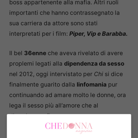
boss appartenente alla mafia. Altri ruoli
importanti che hanno contrassegnato la
sua carriera da attore sono stati
interpretati per i film:
Piper, Vip e Barabba.
Il bel
36enne
che aveva rivelato di avere
proplemi legati alla
dipendenza da sesso
nel 2012, oggi intervistato per
Chi
si dice
finalmente guarito dalla
linfomania
pur
continuando ad amare molto le donne, ora
lega il sesso più all’amore che al
divertimento fine a se stesso.
Ti potrebbe interessare anche—>Infarto