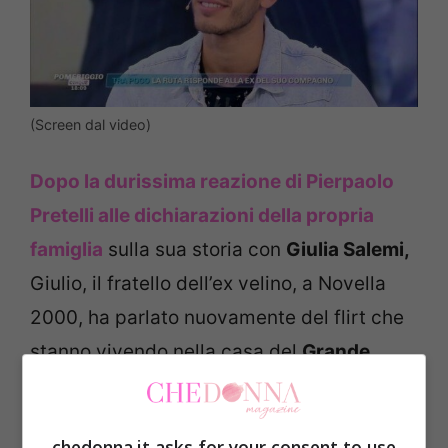
(Screen dal video)
Dopo la durissima reazione di Pierpaolo
Pretelli alle dichiarazioni della propria
famiglia
sulla sua storia con
Giulia Salemi,
Giulio, il fratello dell’ex velino, a Novella
2000, ha parlato nuovamente del flirt che
stanno vivendo nella casa del
Grande
Fratello Vip 2020.
chedonna.it asks for your consent to use