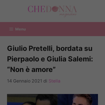
Vai
al
contenuto
Menu
Giulio Pretelli, bordata su
Pierpaolo e Giulia Salemi:
“Non è amore”
14 Gennaio 2021
di
Stella