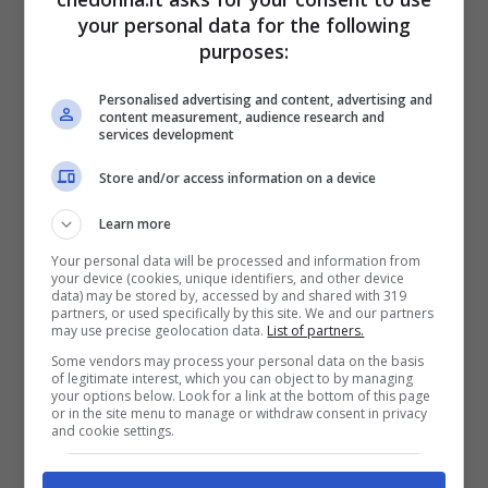
“
Pierpaolo e Giulia sono sicuramente
your personal data for the following
molto presi l’uno dall’altra, ma non può
purposes:
essere considerato amore
.
Tifavo per
Personalised advertising and content, advertising and
Elisabetta
, ma rispetto le scelte di mio
content measurement, audience research and
services development
fratello. Quello che mi interessa è vederlo
Store and/or access information on a device
felice, anche perché sono certo che stia
risentendo della lontananza da suo figlio
Learn more
Leonardo, l’affetto di Giulia non può fargli
Your personal data will be processed and information from
your device (cookies, unique identifiers, and other device
che bene
”, ha spiegato il più piccolo dei
data) may be stored by, accessed by and shared with 319
partners, or used specifically by this site. We and our partners
may use precise geolocation data.
List of partners.
fratelli Pretelli.
Some vendors may process your personal data on the basis
of legitimate interest, which you can object to by managing
your options below. Look for a link at the bottom of this page
Giulio, inoltre, ha dichiarato di non credere
or in the site menu to manage or withdraw consent in privacy
and cookie settings.
nella presenza di Pierpaolo alla finale del
Grande Fratello Vip 2020.