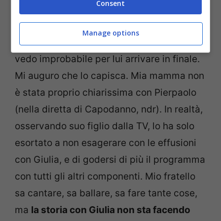
Consent
“Una storia d’amore non basta. Fin quando
Manage options
non uscirà il lato eclettico di Pierpaolo,
vedo improbabile per lui arrivare in finale.
Mi auguro che lo capisca. Mia mamma non
è stata proprio chiarissima con Pierpaolo
(nella diretta di Capodanno, ndr). In realtà,
osservando suo figlio dalla TV, lo ha solo
esortato a non esagerare con le effusioni
con Giulia, e di godersi di più il programma
con tutti gli altri componenti. Mio fratello
sa cantare, sa ballare, sa fare tante cose,
ma
la storia con Giulia non sta facendo