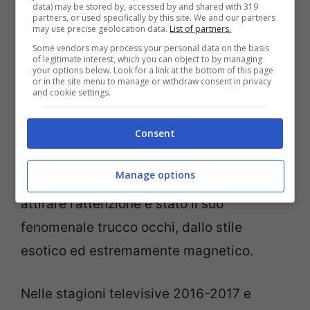
data) may be stored by, accessed by and shared with 319
partecipato al concorso di Miss Italia, dove
partners, or used specifically by this site. We and our partners
may use precise geolocation data.
List of partners.
si è classificata terza ottenendo le fasce
Some vendors may process your personal data on the basis
of legitimate interest, which you can object to by managing
nazionali di Miss Sport Lotto e Miss TV
your options below. Look for a link at the bottom of this page
or in the site menu to manage or withdraw consent in privacy
Sorrisi e Canzoni.
and cookie settings.
Nel 2015 ha preso parte, insieme alla
Consent
madre Fariba, alla quarta edizione di
Manage options
Pechino Express
, arrivando terza. Ad
attirare l’attenzione è stato il suo
fenomenale trucco occhi, dallo stile
esotico ed estremamente magnetico.
Nelle stagioni televisive 2016-2017 e