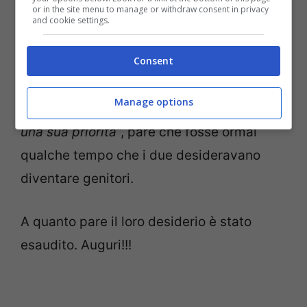
or in the site menu to manage or withdraw consent in privacy
and cookie settings.
Consent
George ed Amal sono sposati dal 2014 e,
nonostante nel maggio del 2015 Clooney
Manage options
avesse affermato che un figlio
”non era
una sua priorità’
‘, pare che fosse ormai
qualche tempo che i due desideravano
diventare genitori.
A quanto pare il loro desiderio è stato
esaudito. Auguri!!!