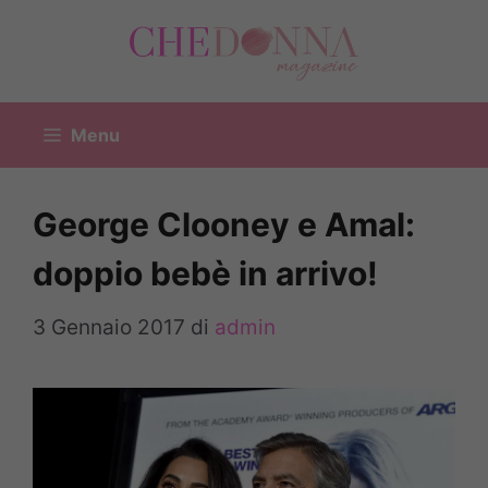
Vai
al
contenuto
Menu
George Clooney e Amal:
doppio bebè in arrivo!
3 Gennaio 2017
di
admin