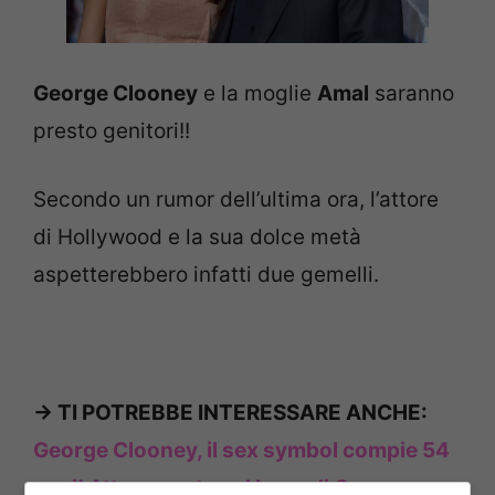
George Clooney
e la moglie
Amal
saranno
presto genitori!!
Secondo un rumor dell’ultima ora, l’attore
di Hollywood e la sua dolce metà
aspetterebbero infatti due gemelli.
-> TI POTREBBE INTERESSARE ANCHE:
George Clooney, il sex symbol compie 54
anni! Atteso party sul Lago di Como