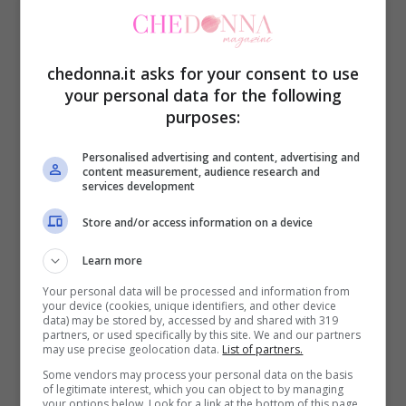
chedonna.it asks for your consent to use
your personal data for the following
A dare la notizia è il quotidiano libanese
purposes:
The Daily Star
che, riportando una fonte
Personalised advertising and content, advertising and
vicina alla famiglia di Amal, ha svelato la
content measurement, audience research and
services development
lieta notizia.
Store and/or access information on a device
Learn more
Your personal data will be processed and information from
your device (cookies, unique identifiers, and other device
-> TI POTREBBE INTERESSARE ANCHE: Il
data) may be stored by, accessed by and shared with 319
partners, or used specifically by this site. We and our partners
matrimonio di George Clooney e Amal
may use precise geolocation data.
List of partners.
Alamuddin
Some vendors may process your personal data on the basis
of legitimate interest, which you can object to by managing
your options below. Look for a link at the bottom of this page