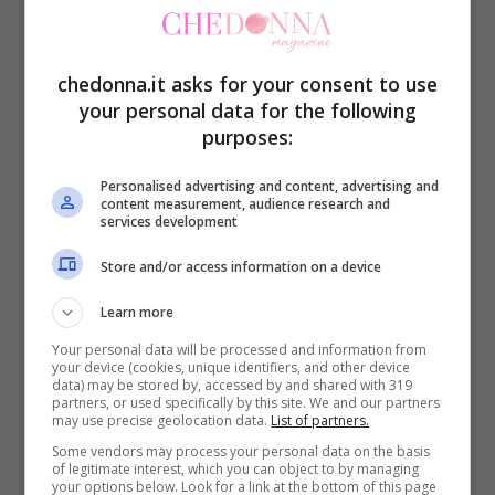
sappiamo bene, ci sono molti prodotti ma
che spesso hanno un costo veramente
chedonna.it asks for your consent to use
eccessivo.
your personal data for the following
purposes:
Personalised advertising and content, advertising and
content measurement, audience research and
services development
Store and/or access information on a device
Learn more
Your personal data will be processed and information from
your device (cookies, unique identifiers, and other device
data) may be stored by, accessed by and shared with 319
partners, or used specifically by this site. We and our partners
may use precise geolocation data.
List of partners.
Gambe snelle e sode in poco tempo con quello che
Some vendors may process your personal data on the basis
of legitimate interest, which you can object to by managing
abbiamo in casa-Chedonna.it
your options below. Look for a link at the bottom of this page