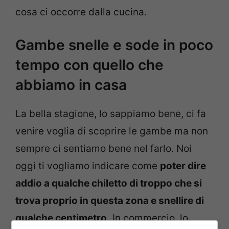
cosa ci occorre dalla cucina.
Gambe snelle e sode in poco
tempo con quello che
abbiamo in casa
La bella stagione, lo sappiamo bene, ci fa
venire voglia di scoprire le gambe ma non
sempre ci sentiamo bene nel farlo. Noi
oggi ti vogliamo indicare come
poter dire
addio a qualche chiletto di troppo che si
trova proprio in questa zona e snellire di
qualche centimetro.
In commercio, lo