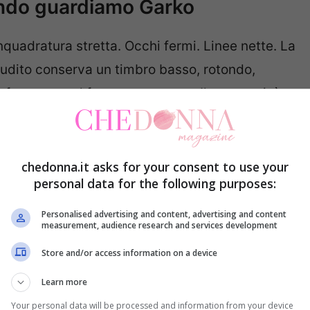
ando guardiamo Garko
Inquadratura stretta. Occhi fermi. Linee nette. La
L’udito conserva un timbro basso, rotondo,
rena, e quel freno crea attesa. Il tatto, qui, è
tion
, la stoffa lucida, la pelle dei guanti, la patina
bitano nella memoria: il profumo di salotto la
arenti, la sigla che parte e riporta a casa.
chedonna.it asks for your consent to use your
personal data for the following purposes:
, tv accesa su una replica. Tre persone diverse
Personalised advertising and content, advertising and content
measurement, audience research and services development
 Nessuno parla. Quando l’inquadratura stacca,
entifico. È un indizio. L’attenzione si è accesa
Store and/or access information on a device
Learn more
Your personal data will be processed and information from your device