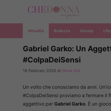
Vai
al
contenuto
Attualità
Bellezza
Gossip
Life
Gabriel Garko: Un Aggett
#ColpaDeiSensi
18 Febbraio 2026
di
Silvia Cini
Un volto che conosciamo da anni. Un’ic
#ColpaDeiSensi proviamo a fermare il fl
aggettivo per
Gabriel Garko
. È un gioc