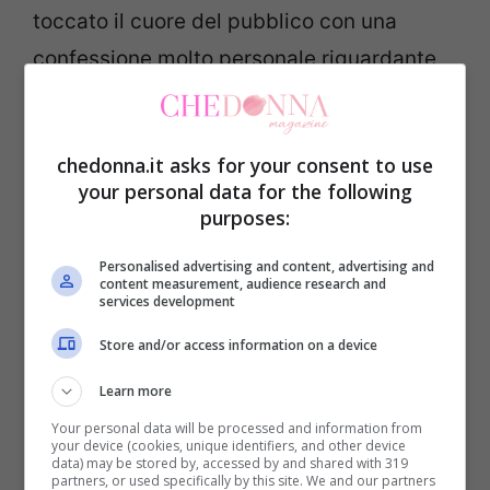
toccato il cuore del pubblico con una
confessione molto personale riguardante
la difficoltà nel vedere sua figlia. Questo
sfogo ha segnato l’ultima apparizione
chedonna.it asks for your consent to use
dell’uomo nello studio di “Uomini e Donne”,
your personal data for the following
lasciando spazio a speculazioni sul suo
purposes:
futuro all’interno del programma.
Ida
Personalised advertising and content, advertising and
Platano
, dal canto suo, ha scelto la felicità
content measurement, audience research and
services development
lontano dalle telecamere dopo aver
chiuso
Store and/or access information on a device
definitivamente la porta a un possibile
ritorno con Mario Cusitore.
Learn more
Your personal data will be processed and information from
your device (cookies, unique identifiers, and other device
data) may be stored by, accessed by and shared with 319
partners, or used specifically by this site. We and our partners