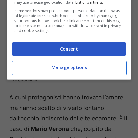
may use precise geolocation data.
List of partners.
Some vendors may process your personal data on the basis
of legitimate interest, which you can object to by managing
your options below. Look for a link at the bottom of this page
or in the site menu to manage or withdraw consent in privacy
and cookie settings.
Consent
Manage options
Uomini e Donne: le sorprendenti defezioni (Fonte WittyTv)
– Chedonna.it
Alcuni protagonisti hanno trovato l’amore
ma hanno scelto di viverlo lontano
dall’occhio indiscreto delle telecamere. È il
caso di
Mario Verona
che, colpito da