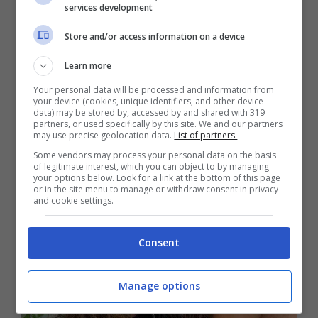
services development
pettegolezzi pubblicando poche foto di
Store and/or access information on a device
coppia sui social.
Learn more
Francesca Sofia Novello: la
Your personal data will be processed and information from
your device (cookies, unique identifiers, and other device
carriera
data) may be stored by, accessed by and shared with 319
partners, or used specifically by this site. We and our partners
may use precise geolocation data.
List of partners.
Some vendors may process your personal data on the basis
of legitimate interest, which you can object to by managing
your options below. Look for a link at the bottom of this page
or in the site menu to manage or withdraw consent in privacy
and cookie settings.
Consent
Manage options