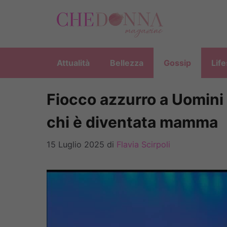
Vai
al
contenuto
Attualità
Bellezza
Gossip
Life
Fiocco azzurro a Uomini e
chi è diventata mamma
15 Luglio 2025
di
Flavia Scirpoli