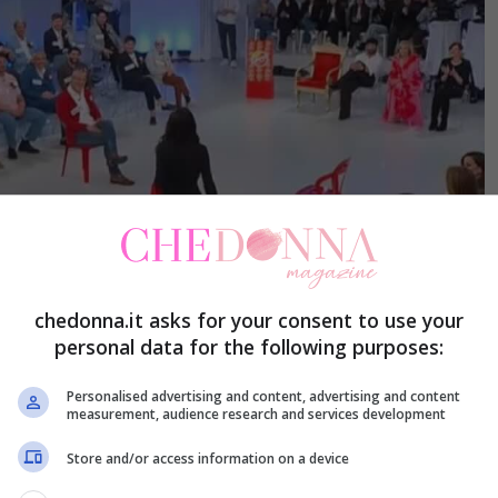
chedonna.it asks for your consent to use your
personal data for the following purposes:
rga, chi è diventata mamma (Instagram @uominiedonne) –
Personalised advertising and content, advertising and content
measurement, audience research and services development
ano anche le frequentazioni delle dame e dei
Store and/or access information on a device
dal programma escono fuori diverse coppie che si