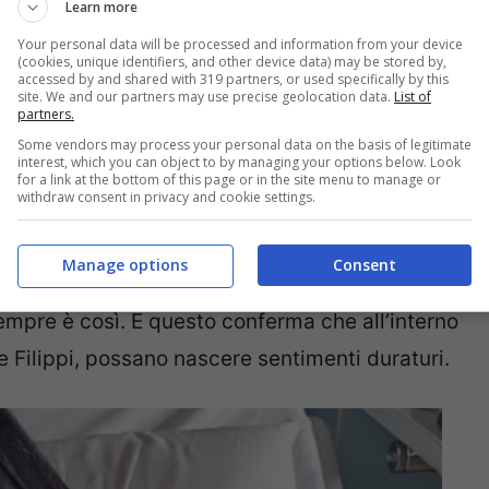
Learn more
rate, andando a convivere, sposandosi e avendo
Your personal data will be processed and information from your device
(cookies, unique identifiers, and other device data) may be stored by,
i Uomini e Donne è diventata mamma di un bel
accessed by and shared with 319 partners, or used specifically by this
site. We and our partners may use precise geolocation data.
List of
partners.
Some vendors may process your personal data on the basis of legitimate
interest, which you can object to by managing your options below. Look
 e Donne che è diventata
for a link at the bottom of this page or in the site menu to manage or
withdraw consent in privacy and cookie settings.
Manage options
Consent
 sia trono classico sia trono over, si lasciano
pre è così. E questo conferma che all’interno
 Filippi, possano nascere sentimenti duraturi.