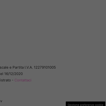
cale e Partita I.V.A. 12279101005
del 16/12/2020
istrato -
Contattaci
dv
Gestione preferenze cookie