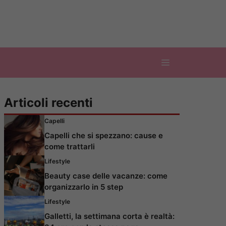
Articoli recenti
Capelli
Capelli che si spezzano: cause e
come trattarli
Lifestyle
Beauty case delle vacanze: come
organizzarlo in 5 step
Lifestyle
Galletti, la settimana corta è realtà: