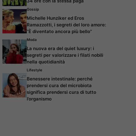
34 ore con la stessa paga
Gossip
Michelle Hunziker ed Eros
Ramazzotti, i segreti del loro amore:
“È diventato ancora più bello”
Moda
La nuova era del quiet luxury: i
segreti per valorizzare i filati nobili
nella quotidianità
Lifestyle
Benessere intestinale: perché
prendersi cura del microbiota
significa prendersi cura di tutto
l’organismo