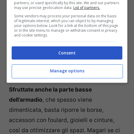
partners, or used specifically by this site. We and our partners
may use precise geolocation data.
List of partners.
Some vendors may process your personal data on the basis
of legitimate interest, which you can object to by managing
your options below. Look for a link at the bottom of this page
or in the site menu to manage or withdraw consent in privacy
and cookie settings.
Consent
Manage options
Sfruttate anche la parte basse
dell’armadio
, che spesso viene
dimenticata, basta riporre le borse,
accessori con foulard, gioielli e cinture,
così da ottimizzare gli spazi. Magari se ci