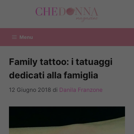
Vai
al
contenuto
Menu
Family tattoo: i tatuaggi
dedicati alla famiglia
12 Giugno 2018
di
Danila Franzone