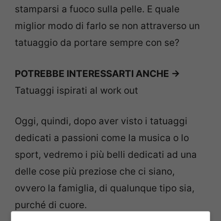
stamparsi a fuoco sulla pelle. E quale
miglior modo di farlo se non attraverso un
tatuaggio da portare sempre con se?
POTREBBE INTERESSARTI ANCHE ->
Tatuaggi ispirati al work out
Oggi, quindi, dopo aver visto i tatuaggi
dedicati a passioni come la musica o lo
sport, vedremo i più belli dedicati ad una
delle cose più preziose che ci siano,
ovvero la famiglia, di qualunque tipo sia,
purché di cuore.