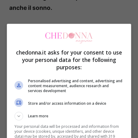
anche il sonno.
-Rilassarsi:
è la parola magica, infatti
essere rilassati, avere una calma interiore
aiuta tantissimo il corpo e si garantirà
chedonna.it asks for your consent to use
anche un sonno tranquillo. Inoltre se state
your personal data for the following
purposes:
vedendo un film che vi interessa molto e
avete sonno non esitate a posticipare il
Personalised advertising and content, advertising and
content measurement, audience research and
sonno perchè potrebbe essere deleterio
services development
per la vostra salute. Ma il modo migliore
Store and/or access information on a device
per rilassarsi è non avere la tv nella
Learn more
camera da letto.
Your personal data will be processed and information from
your device (cookies, unique identifiers, and other device
data) may be stored by, accessed by and shared with 319