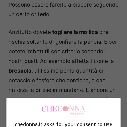
Possono essere farcite a piacere seguendo
un certo criterio.
Anzitutto dovete
togliere la mollica
che
rischia soltanto di gonfiare la pancia. E poi
potete imbottirli con criterio secondo i
nostri gusti. Ad esempio affettati come la
bresaola
, utilissima per la quantità di
potassio e fosforo che contiene, e che
rinforza le difese immunitarie. E ancora un
panino integrale, che aiuta con le sue fibre,
riempito con circa
150 grammi di verdure
alla piastra o alla griglia
(zucchine,
chedonna.it asks for your consent to use