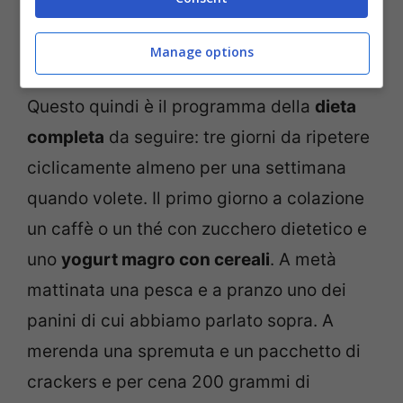
Manage options
Questo quindi è il programma della
dieta
completa
da seguire: tre giorni da ripetere
ciclicamente almeno per una settimana
quando volete. Il primo giorno a colazione
un caffè o un thé con zucchero dietetico e
uno
yogurt magro con cereali
. A metà
mattinata una pesca e a pranzo uno dei
panini di cui abbiamo parlato sopra. A
merenda una spremuta e un pacchetto di
crackers e per cena 200 grammi di