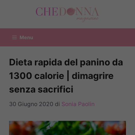
Vai
al
contenuto
Menu
Dieta rapida del panino da
1300 calorie | dimagrire
senza sacrifici
30 Giugno 2020
di
Sonia Paolin