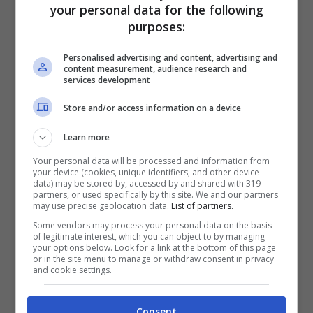
melanzane o peperoni). Infine un pesce
your personal data for the following
purposes:
sostanzioso come il salmone, che è ricco
di Omega 3 e può essere accompagnato
Personalised advertising and content, advertising and
content measurement, audience research and
da due fettine di pomodoro.
services development
Store and/or access information on a device
Dieta del panino da 1300
Learn more
calorie, il menù
Your personal data will be processed and information from
your device (cookies, unique identifiers, and other device
data) may be stored by, accessed by and shared with 319
partners, or used specifically by this site. We and our partners
may use precise geolocation data.
List of partners.
Some vendors may process your personal data on the basis
of legitimate interest, which you can object to by managing
your options below. Look for a link at the bottom of this page
or in the site menu to manage or withdraw consent in privacy
and cookie settings.
Consent