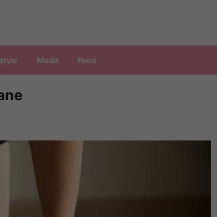
style
Moda
Food
mane