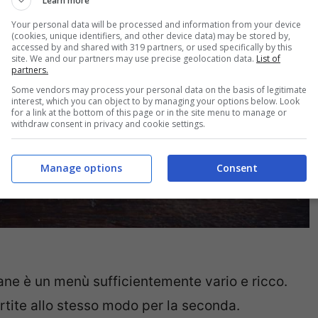
Learn more
Your personal data will be processed and information from your device
(cookies, unique identifiers, and other device data) may be stored by,
accessed by and shared with 319 partners, or used specifically by this
site. We and our partners may use precise geolocation data.
List of
partners.
Some vendors may process your personal data on the basis of legitimate
interest, which you can object to by managing your options below. Look
for a link at the bottom of this page or in the site menu to manage or
withdraw consent in privacy and cookie settings.
Manage options
Consent
mane è un menù sufficientemente vario e ricco.
rtite allo stesso modo per la seconda.