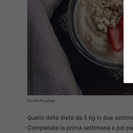
Fonte:Pixabay
Quello della dieta da 5 kg in due setti
Completate la prima settimana e poi pa