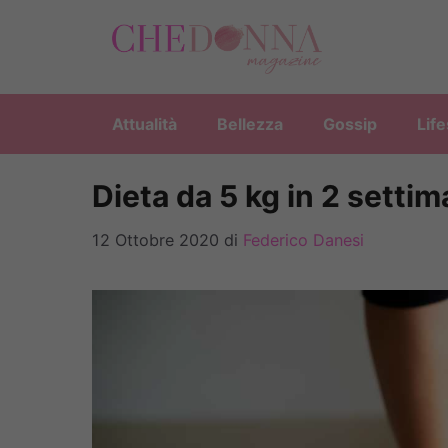
Vai
al
contenuto
Attualità
Bellezza
Gossip
Life
Dieta da 5 kg in 2 setti
12 Ottobre 2020
di
Federico Danesi