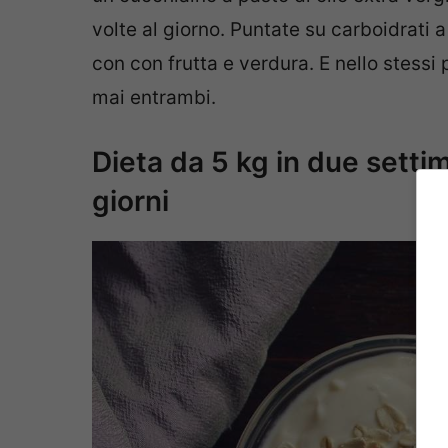
volte al giorno. Puntate su carboidrati 
con con frutta e verdura. E nello stessi
mai entrambi.
Dieta da 5 kg in due settim
giorni