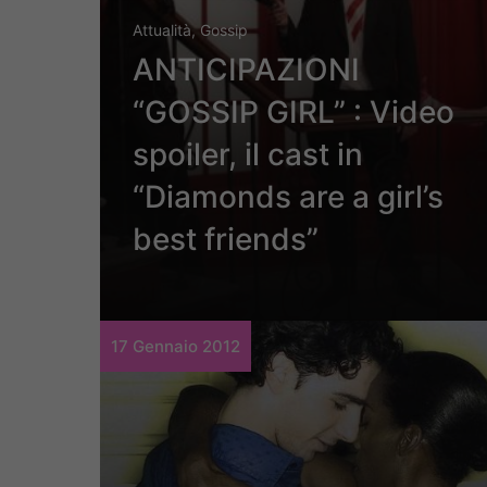
Attualità
,
Gossip
ANTICIPAZIONI
“GOSSIP GIRL” : Video
spoiler, il cast in
“Diamonds are a girl’s
best friends”
17 Gennaio 2012