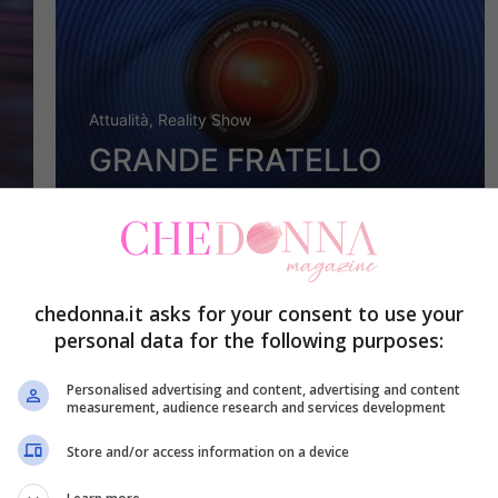
Attualità
,
Reality Show
GRANDE FRATELLO
2012: la prima settimana
dei tre ex-gieffini
chedonna.it asks for your consent to use your
personal data for the following purposes:
3 Febbraio 2012
Personalised advertising and content, advertising and content
measurement, audience research and services development
Store and/or access information on a device