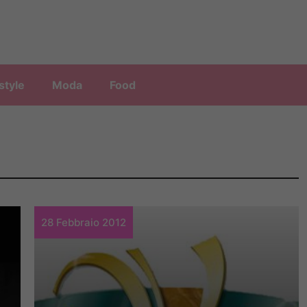
style
Moda
Food
28 Febbraio 2012