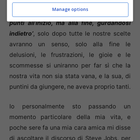
facendo sì che il nostro disegno di vita
Manage options
abbia un senso. ‘
Non si possono unire i
punti all’inizio, ma alla fine, gurdandosi
indietro’
, solo dopo tutte le nostre scelte
avranno un senso, solo alla fine le
delusioni, le frustrazioni, le gioie e le
scommesse si uniranno per far sì che la
nostra vita non sia stata vana, e la sua, di
puntini da giungere, ne aveva proprio tanti.
Io personalmente sto passando un
momento particolare della mia vita, e
poche sere fa una mia cara amica mi disse
di ascoltare il discorso di Steve Jobs, per