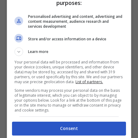
purposes:
cosa a cui ancora la scienza non ha trovato
rimedio. Un sorriso di soddisfazione,
Personalised advertising and content, advertising and
content measurement, audience research and
perchè poteva essere
fiero di se stesso,
services development
per aver lasciato in tutto il mondo suoi
Store and/or access information on a device
frutti, sia essi fatti di parole, sia di
Learn more
scoperte di cui il mondo godrà anche dopo
Your personal data will be processed and information from
la sua scomparsa. Adottato in fasce, la vita
your device (cookies, unique identifiers, and other device
data) may be stored by, accessed by and shared with 319
di Steve non è mai stata in discesa, come
partners, or used specifically by this site. We and our partners
may use precise geolocation data.
List of partners.
lui stesso racconta nel 2005: e un altro
Some vendors may process your personal data on the basis
of legitimate interest, which you can object to by managing
grande messaggio che lascia ‘ai posteri’ è
your options below. Look for a link at the bottom of this page
or in the site menu to manage or withdraw consent in privacy
che nulla nella vita viene per caso. Prima o
and cookie settings.
poi
i ‘puntini’,
come lui stesso chiama le
Consent
vicende della vita,
si uniranno tutti,