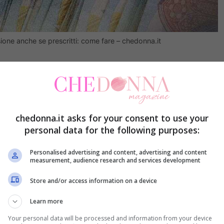
nsione anche se prescritti: come fare – chedonna.it
rcorso lavorativo, dall’età e dal tipo di pensione
riesce a uscire con soli cinque anni di contributi,
casi particolari, può persino contare
chedonna.it asks for your consent to use your
ato un giorno. Prima di entrare nei dettagli, va
personal data for the following purposes:
la pensione è sempre legato a due elementi:
l’età
Personalised advertising and content, advertising and content
lvo poche eccezioni, l’uno non funziona senza
measurement, audience research and services development
Store and/or access information on a device
ade, dai 5 ai 43 anni di
Learn more
Your personal data will be processed and information from your device