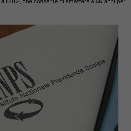
 all’80%, che consente di smettere a
56
anni per