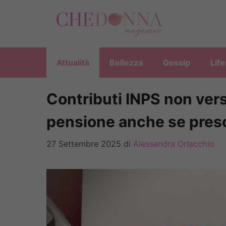
Vai
al
contenuto
Attualità
Bellezza
Gossip
Life
Contributi INPS non versat
pensione anche se presc
27 Settembre 2025
di
Alessandra Orlacchio