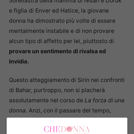
Sorellastra della mamma di Nisan e Doruk
e figlia di Enver ed Hatice, la giovane
donna ha dimostrato più volte di essere
mentalmente instabile e di non provare
alcun tipo di affetto per lei, piuttosto di
provare un sentimento di rivalsa ed
invidia.
Questo atteggiamento di Sirin nei confronti
di Bahar, purtroppo, non si placherà
assolutamente nel corso de
La forza di una
donna.
Anzi, con il passare del tempo,
diventerà sempre più forte ed evidente.
Ebbene, ma che fine farà la ragazza sul