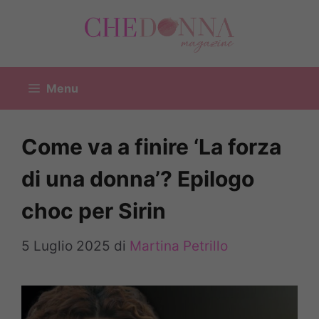
Vai
al
contenuto
Menu
Come va a finire ‘La forza
di una donna’? Epilogo
choc per Sirin
5 Luglio 2025
di
Martina Petrillo