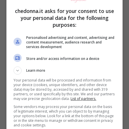
finale di stagione della serie? A tal
chedonna.it asks for your consent to use
proposito, arrivano degli spoiler che non
your personal data for the following
purposes:
promettono nulla di buono per lei, anzi
parla di
un epilogo drammatico.
Personalised advertising and content, advertising and
content measurement, audience research and
services development
Che fine farà Sirin nelle
Store and/or access information on a device
ultime puntate de La forza di
Learn more
una donna?
Your personal data will be processed and information from
your device (cookies, unique identifiers, and other device
data) may be stored by, accessed by and shared with 319
Seppure
La forza di una donna
sia solo
partners, or used specifically by this site. We and our partners
may use precise geolocation data.
List of partners.
all’inizio e manchi ancora diverso tempo al
Some vendors may process your personal data on the basis
of legitimate interest, which you can object to by managing
finale di stagione, c’è già chi non vede l’ora
your options below. Look for a link at the bottom of this page
or in the site menu to manage or withdraw consent in privacy
di sapere come andrà a finire. E,
and cookie settings.