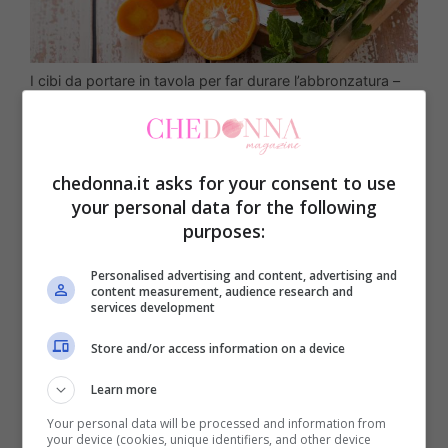
I cibi da portare in tavola per far durare l’abbronzatura –
chedonna.it
Gli acidi grassi essenziali, presenti in noci,
chedonna.it asks for your consent to use
semi di lino, pesce e avocado,
your personal data for the following
purposes:
contribuiscono a mantenere l’idratazione
della pelle, prolungando la durata
Personalised advertising and content, advertising and
content measurement, audience research and
dell’abbronzatura. Integrare nella propria
services development
dieta una buona dose di antiossidanti,
Store and/or access information on a device
come quelli presenti nei frutti di bosco,
Learn more
aiuta inoltre a proteggere la pelle dai danni
Your personal data will be processed and information from
causati dai radicali liberi, preservando la
your device (cookies, unique identifiers, and other device