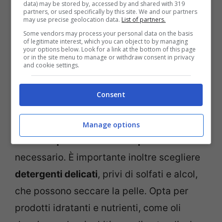
data) may be stored by, accessed by and shared with 319
salute e la bellezza dell’abbronzatura.
partners, or used specifically by this site. We and our partners
may use precise geolocation data.
List of partners.
Some vendors may process your personal data on the basis
Evita bagni caldi e prodotti
of legitimate interest, which you can object to by managing
your options below. Look for a link at the bottom of this page
or in the site menu to manage or withdraw consent in privacy
aggressivi
and cookie settings.
L’acqua calda può contribuire alla perdita
Consent
di idratazione della pelle, accelerando il
processo di desquamazione.
Preferisci
Manage options
docce tiepide
e
limita il tempo
allo stretto
necessario. È importante inoltre scegliere
detergenti delicati
, privi di solfati e alcol,
che possono seccare la pelle. Opta per
prodotti idratanti e nutrienti, come oli