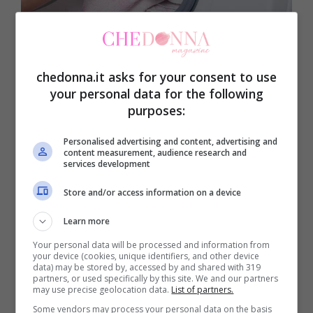
Bucato, i trucchi per eliminare le macchie dai tessuti
(Chedonna.it)
chedonna.it asks for your consent to use
your personal data for the following
A tal proposito, vi consigliamo di dare un
purposes:
occhio ai
capi
che vengono introdotti
all’interno della lavatrice, controllare
Personalised advertising and content, advertising and
content measurement, audience research and
minuziosamente ci permetterà di agire
services development
velocemente. Se notiamo o sappiamo già
Store and/or access information on a device
di
macchie di unto
si potrebbe ricorrere
Learn more
all’utilizzo di
talco
, noto perché riesce ad
Your personal data will be processed and information from
your device (cookies, unique identifiers, and other device
assorbire le macchie. Lasciamo in posa
data) may be stored by, accessed by and shared with 319
partners, or used specifically by this site. We and our partners
per circa
60 minuti
e solo a quel punto
may use precise geolocation data.
List of partners.
collochiamo e procediamo con il normale
Some vendors may process your personal data on the basis