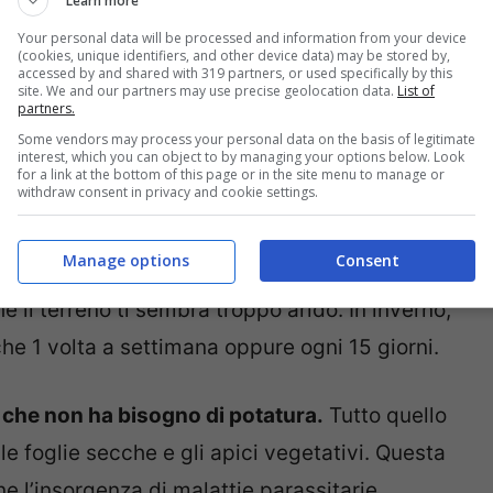
Learn more
l rosso a quelle dell’arancio. Le foglie e lo stelo,
Your personal data will be processed and information from your device
(cookies, unique identifiers, and other device data) may be stored by,
illante.
accessed by and shared with 319 partners, or used specifically by this
site. We and our partners may use precise geolocation data.
List of
partners.
 è importante.
Ma considera, però, che non tollera
Some vendors may process your personal data on the basis of legitimate
interest, which you can object to by managing your options below. Look
evi perciò scegliere un luogo ombreggiato, dove
for a link at the bottom of this page or in the site menu to manage or
withdraw consent in privacy and cookie settings.
l sole.
Manage options
Consent
 queste regole.
In estate, devi darle acqua ogni
e il terreno ti sembra troppo arido. In inverno,
he 1 volta a settimana oppure ogni 15 giorni.
è che non ha bisogno di potatura.
Tutto quello
e foglie secche e gli apici vegetativi. Questa
 l’insorgenza di malattie parassitarie.