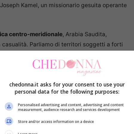
 Joseph Kamel, un missionario gesuita operante
rica centro-meridionale
, Arabia Saudita,
asualità. Parliamo di territori soggetti a forti
erati da queste piante.
stiche principali della Kalanchoe
e come fare
ti per una fioritura sempre perfetta!
chedonna.it asks for your consent to use your
personal data for the following purposes:
porla ai raggi diretti del sole
Personalised advertising and content, advertising and content
measurement, audience research and services development
 una straordinaria capacità di trattenere
Store and/or access information on a device
ta di essere innaffiata spesso. I suoi fiori sono