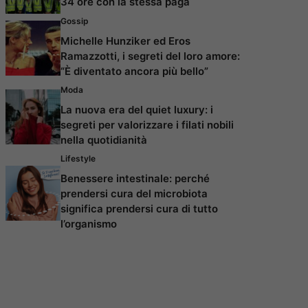
34 ore con la stessa paga
Gossip
Michelle Hunziker ed Eros
Ramazzotti, i segreti del loro amore:
“È diventato ancora più bello”
Moda
La nuova era del quiet luxury: i
segreti per valorizzare i filati nobili
nella quotidianità
Lifestyle
Benessere intestinale: perché
prendersi cura del microbiota
significa prendersi cura di tutto
l’organismo