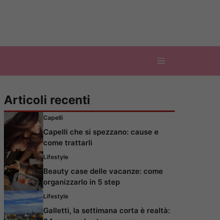
Articoli recenti
Capelli
Capelli che si spezzano: cause e
come trattarli
Lifestyle
Beauty case delle vacanze: come
organizzarlo in 5 step
Lifestyle
Galletti, la settimana corta è realtà: