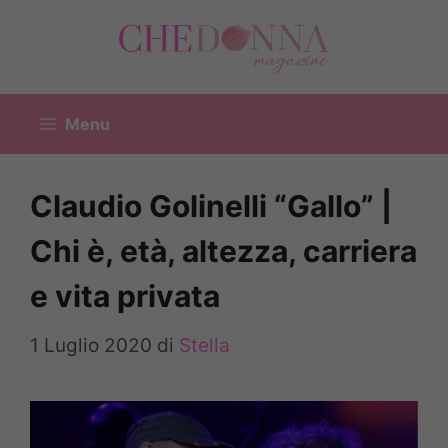
Vai
al
contenuto
Menu
Claudio Golinelli “Gallo” |
Chi è, età, altezza, carriera
e vita privata
1 Luglio 2020
di
Stella