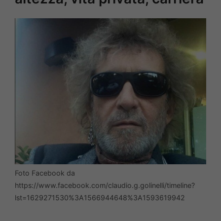
Foto Facebook da
https://www.facebook.com/claudio.g.golinelli/timeline?
lst=1629271530%3A1566944648%3A1593619942