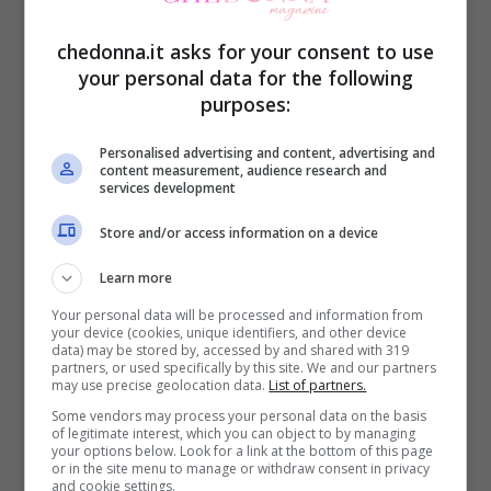
successivamente in contrabbasso. Quattro
chedonna.it asks for your consent to use
anni dopo, folgorato da Paul McCartney,
your personal data for the following
purposes:
parte per Londra dove suona il basso
elettrico. Nel 1979 riceve l’incarico di
Personalised advertising and content, advertising and
content measurement, audience research and
formare la band di supporto per Gianna
services development
Nannini. Nel 1980 inizia la sua storia
Store and/or access information on a device
accanto a Vasco Rossi.
Learn more
Your personal data will be processed and information from
«Correva l’anno ’79 quando, durante un
your device (cookies, unique identifiers, and other device
data) may be stored by, accessed by and shared with 319
mio live al Picchio Rosso di Modena, una
partners, or used specifically by this site. We and our partners
may use precise geolocation data.
List of partners.
sera t’incontro Vasco accompagnato da
Some vendors may process your personal data on the basis
of legitimate interest, which you can object to by managing
Guido Elmi. Non sapevo nemmeno chi
your options below. Look for a link at the bottom of this page
or in the site menu to manage or withdraw consent in privacy
fosse, spartivo l’esistenza in Germania con
and cookie settings.