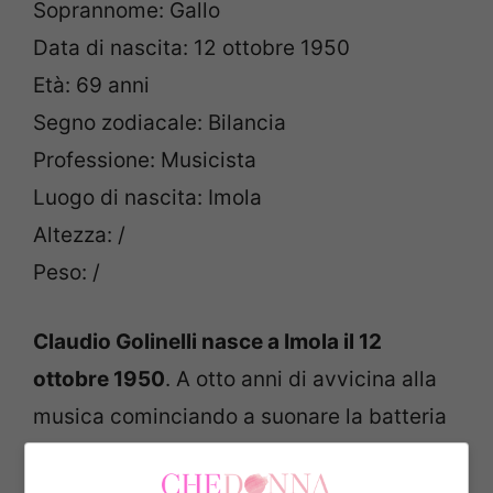
Soprannome: Gallo
Data di nascita: 12 ottobre 1950
Età: 69 anni
Segno zodiacale: Bilancia
Professione: Musicista
Luogo di nascita: Imola
Altezza: /
Peso: /
Claudio Golinelli nasce a Imola il 12
ottobre 1950
. A otto anni di avvicina alla
musica cominciando a suonare la batteria
nell’orchestra “GinoK”, del padre. A 12 anni
frequenta il conservatorio diplomandosi