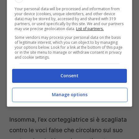
“Sono settimane che leggo cose di
Your personal data will be processed and information from
your device (cookies, unique identifiers, and other device
persone che pensano di poter parlare per
data) may be stored by, accessed by and shared with 319
partners, or used specifically by this site. We and our partners
mio conto. “Si faceva pagare tutto” “L’ha
may use precise geolocation data.
List of partners.
lasciato tramite social” “NE SO PIÙ DI TE”
.”
Some vendors may process your personal data on the basis
of legitimate interest, which you can object to by managing
Ha continuato dicendo: “
Se credete di
your options below. Look for a link at the bottom of this page
or in the site menu to manage or withdraw consent in privacy
saperne solamente basandovi sulle
and cookie settings.
vostre percezioni,
siete da DENUNCIA.
Consent
Non potete permettervi di parlare per
conto degli altri cose se fosse la realtà
Manage options
delle cose.
”
Insomma, l’ex corteggiatrice si è scagliata
contro le voci false che circolano sul suo