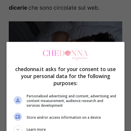
dicerie
che sono circolate sul web.
chedonna.it asks for your consent to use
your personal data for the following
purposes:
Personalised advertising and content, advertising and
content measurement, audience research and
Il retroscena sulla rottura fra Brando e Raffaella di Uomini
services development
e Donne (Instagram @brando.ephrikian) – chedonna.it
Store and/or access information on a device
In una stories su Instagram ha scritto:
Learn more