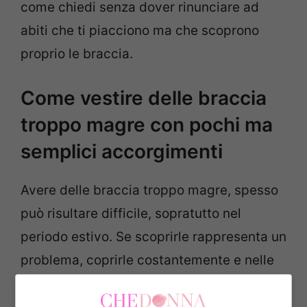
come chiedi senza dover rinunciare ad
abiti che ti piacciono ma che scoprono
proprio le braccia.
Come vestire delle braccia
troppo magre con pochi ma
semplici accorgimenti
Avere delle braccia troppo magre, spesso
può risultare difficile, sopratutto nel
periodo estivo. Se scoprirle rappresenta un
problema, coprirle costantemente e nelle
giornate più calde non è affatto piacevole.
Come agire, quindi? Per fortuna
esistono