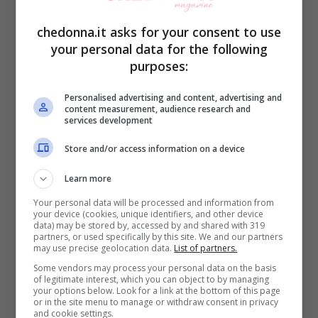
diverse strategie in grado di fare la
chedonna.it asks for your consent to use
differenza
e di consentirti di sentirti a tuo
your personal data for the following
purposes:
agio senza troppe macchinazioni. Un
esempio è quello di acquistare uno scialle
Personalised advertising and content, advertising and
content measurement, audience research and
leggero che stia su tutto e che ti basterà
services development
applicare su ogni abito o maglietta. Un
Store and/or access information on a device
altro modo è quello di scegliere per una
Learn more
blusa corta e con maniche ampie da
Your personal data will be processed and information from
your device (cookies, unique identifiers, and other device
mettere su canotte e abiti smanicati.
data) may be stored by, accessed by and shared with 319
partners, or used specifically by this site. We and our partners
L’effetto sarà piacevole anche se ne
may use precise geolocation data.
List of partners.
sceglierai una trasparente perché potrai
Some vendors may process your personal data on the basis
of legitimate interest, which you can object to by managing
giocare con il vedo-non-vedo.
your options below. Look for a link at the bottom of this page
or in the site menu to manage or withdraw consent in privacy
and cookie settings.