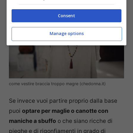
Consent
Manage options
come vestire braccia troppo magre (chedonna.it)
Se invece vuoi partire proprio dalla base
puoi
optare per maglie o canotte con
maniche a sbuffo
o che siano ricche di
pieghe e di rigonfiamenti in grado di