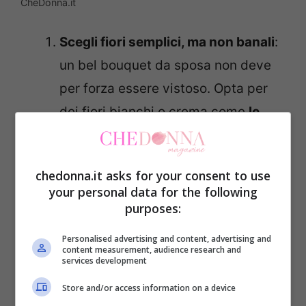
CheDonna.it
Scegli fiori semplici, ma non banali
:
un bel bouquet da sposa non deve
per forza essere vistoso. Opta per
dei fiori bianchi o crema come
le
rose, le peonie o le ortensie
. Si
tratta di fiori delicati, perfetti per un
chedonna.it asks for your consent to use
matrimonio sobrio. Un bel bouquet
your personal data for the following
può essere monocolore, con qualche
purposes:
tocco oro o argento che risulterà
Personalised advertising and content, advertising and
elegante.
content measurement, audience research and
services development
Pensa all’abito e all’altezza della
Store and/or access information on a device
sposa
: deve essere proporzionato