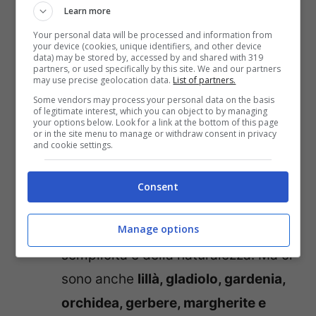
Learn more
all’altezza della sposa, così come al
Your personal data will be processed and information from
suo abito. Può essere di forma
your device (cookies, unique identifiers, and other device
data) may be stored by, accessed by and shared with 319
rotonda o a goccia.
partners, or used specifically by this site. We and our partners
may use precise geolocation data.
List of partners.
Opta per fiori stagionali
: un bouquet
Some vendors may process your personal data on the basis
fresco è l’ideale. In primavera o in
of legitimate interest, which you can object to by managing
your options below. Look for a link at the bottom of this page
estate, potresti scegliere fiori come
or in the site menu to manage or withdraw consent in privacy
and cookie settings.
le peonie o delle
rose bianche
,
appunto, simbolo di amore e
Consent
purezza. Questo renderà il tuo
Manage options
bouquet chic, all’insegna della
semplicità e della naturalezza. Ma ci
sono anche
lillà, gladiolo, gardenia,
orchidea, gerbere, margherite e