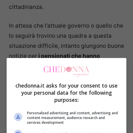
cittadinanza.
In attesa che l’attuale governo o quello che
lo seguirà trovino una quadra a questa
situazione difficile, intanto giungono buone
notizie per
i pensionati che hanno
maggiormente bisogno
, vediamo di cosa
si tratta.
chedonna.it asks for your consent to use
your personal data for the following
Aumentano bonus e
purposes:
pensioni: scopriamo a chi
Personalised advertising and content, advertising and
sono rivolti questi
content measurement, audience research and
services development
miglioramenti