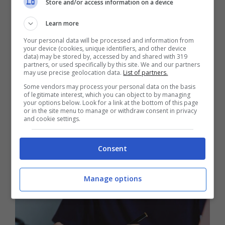
Store and/or access information on a device
Chiariamo che non si tratta di nuove
Learn more
riforme o di interventi diretti del governo
Your personal data will be processed and information from
your device (cookies, unique identifiers, and other device
su bonus, aiuti e pensioni, ma della
data) may be stored by, accessed by and shared with 319
partners, or used specifically by this site. We and our partners
may use precise geolocation data.
List of partners.
normale rivalutazione delle somme in base
Some vendors may process your personal data on the basis
all’analisi dell’aumento del costo della vita.
of legitimate interest, which you can object to by managing
your options below. Look for a link at the bottom of this page
Di base è stato effettuato il calcolo della
or in the site menu to manage or withdraw consent in privacy
and cookie settings.
percentuale d’aumento necessaria
all’adeguamento e si sa che
sarà del 1,7%
Consent
rispetto al 2025
.
Manage options