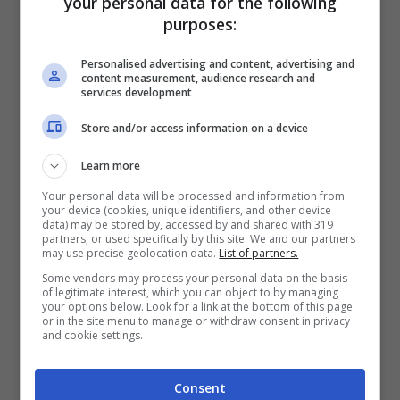
your personal data for the following
pastello
purposes:
Personalised advertising and content, advertising and
I
maglioni chunky
sono la coccola fashion
content measurement, audience research and
services development
dell’inverno. Si spazia dai motivi a treccia
Store and/or access information on a device
a quelli color block con chiari rimandi al
vintage. Li abbini in tantissimi modi: gonna
Learn more
midi in pelle e boots alti, oppure in combo
Your personal data will be processed and information from
your device (cookies, unique identifiers, and other device
data) may be stored by, accessed by and shared with 319
con jeans o pantaloni sartoriali. Il trucco in
partners, or used specifically by this site. We and our partners
may use precise geolocation data.
List of partners.
più? opta per sfumature pastello delicate e
Some vendors may process your personal data on the basis
romantiche, strizzano l’occhio agli anni ’80
of legitimate interest, which you can object to by managing
your options below. Look for a link at the bottom of this page
e ’90 e sono un trend irresistibile.
or in the site menu to manage or withdraw consent in privacy
and cookie settings.
Gonne midi e maxi in vari
Consent