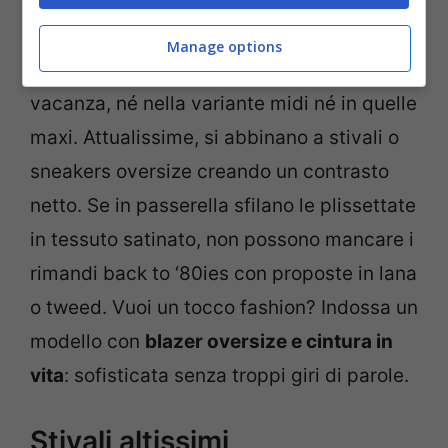
tessuti
Manage options
Nonostante il freddo le gonne non vanno in
vacanza, né nella variante midi né in quelle
maxi. Attualissime, si abbinano a stivali o
sneakers oversize creando un contrasto
netto. Se in passerella sfilano le plissettate
in tessuto satinato, non possono mancare i
rimandi back to ‘80ies con proposte in lana
o tweed. Vuoi un tocco fashion? Indossa un
modello con
blazer oversize e cintura in
vita
: sofisticata senza troppi giri di parole.
Stivali altissimi