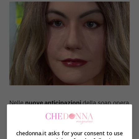
Nelle
nuove anticipazioni
della soap opera
americana, succederanno tantissime cose
e dopo aver a lungo posto al centro la
chedonna.it asks for your consent to use
figura di
Thomas Forrester
(Matthew