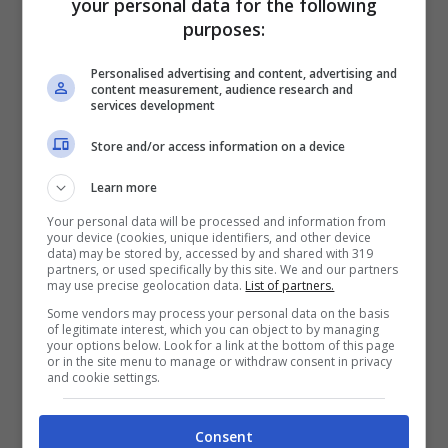
your personal data for the following
Atkinson), prima per la sua ossessione per
purposes:
Hope (Annika Noelle), dopo per la malattia
Personalised advertising and content, advertising and
adesso è finalmente giunta l’ora di voltare
content measurement, audience research and
services development
pagina.
Store and/or access information on a device
Dopo aver subito un
delicato intervento
Learn more
chirurgico
il giovane Forrester sembra
Your personal data will be processed and information from
your device (cookies, unique identifiers, and other device
essersi ripreso dall’
ossessione
. Come ben
data) may be stored by, accessed by and shared with 319
partners, or used specifically by this site. We and our partners
sapete se leggete le nostre anticipazioni in
may use precise geolocation data.
List of partners.
Some vendors may process your personal data on the basis
materia, Thomas stava vivendo un periodo
of legitimate interest, which you can object to by managing
your options below. Look for a link at the bottom of this page
molto difficile e Hope aveva provato a
or in the site menu to manage or withdraw consent in privacy
and cookie settings.
stargli accanto.
Consent