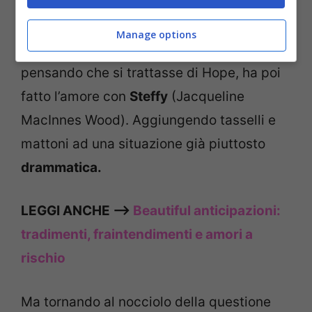
Questa situazione ha però condotto a un
terribile equivoco:
Liam
(Scott Clifton) ha
Manage options
visto Thomas baciare il manichino e,
pensando che si trattasse di Hope, ha poi
fatto l’amore con
Steffy
(Jacqueline
MacInnes Wood). Aggiungendo tasselli e
mattoni ad una situazione già piuttosto
drammatica.
LEGGI ANCHE –>
Beautiful anticipazioni:
tradimenti, fraintendimenti e amori a
rischio
Ma tornando al nocciolo della questione