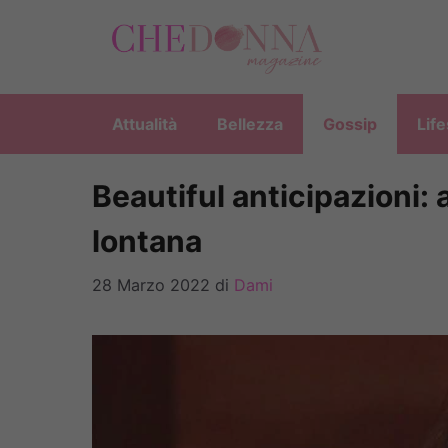
Vai
al
contenuto
Attualità
Bellezza
Gossip
Life
Beautiful anticipazioni: a
lontana
28 Marzo 2022
di
Dami