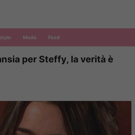
style
Moda
Food
nsia per Steffy, la verità è