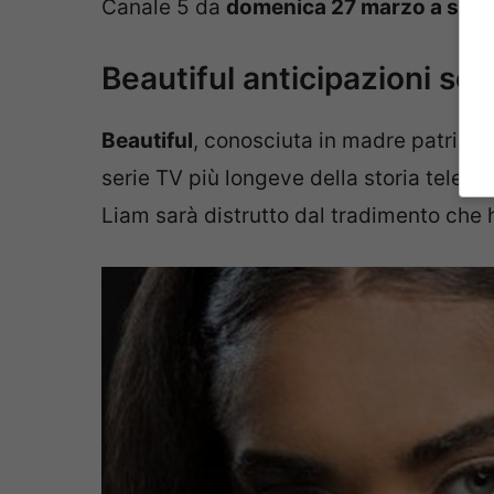
Canale 5 da
domenica 27 marzo a saba
Beautiful anticipazioni se
Beautiful
, conosciuta in madre patria c
serie TV più longeve della storia televi
Liam sarà distrutto dal tradimento che 