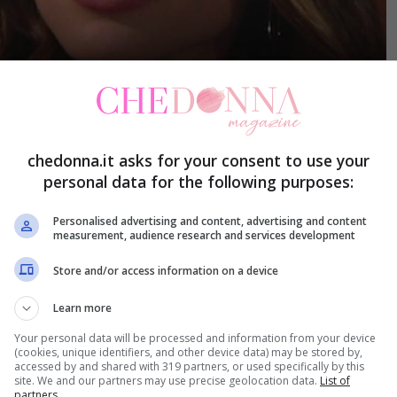
chedonna.it asks for your consent to use your
personal data for the following purposes:
ovità e spoiler per le
puntate in onda in Italia
, su
Personalised advertising and content, advertising and content
nimenti direttamente dalla madrepatria,
measurement, audience research and services development
mmazione della soap opera è un anno avanti e
Store and/or access information on a device
 anticipo le storie dei
nostri personaggi
Learn more
Your personal data will be processed and information from your device
(cookies, unique identifiers, and other device data) may be stored by,
accessed by and shared with 319 partners, or used specifically by this
oni di Beautiful
sulle nuove puntate in onda su
site. We and our partners may use precise geolocation data.
List of
partners.