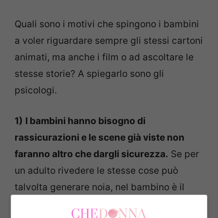
Quali sono i motivi che spingono i bambini
a voler riguardare sempre gli stessi cartoni
animati, ma anche i film o ad ascoltare le
stesse storie? A spiegarlo sono gli
psicologi.
1)
I bambini hanno bisogno di
rassicurazioni e le scene già viste non
faranno altro che dargli sicurezza.
Se per
un adulto rivedere le stesse cose può
talvolta generare noia, nel bambino è il
contrario. Si crea, infatti, un clima di