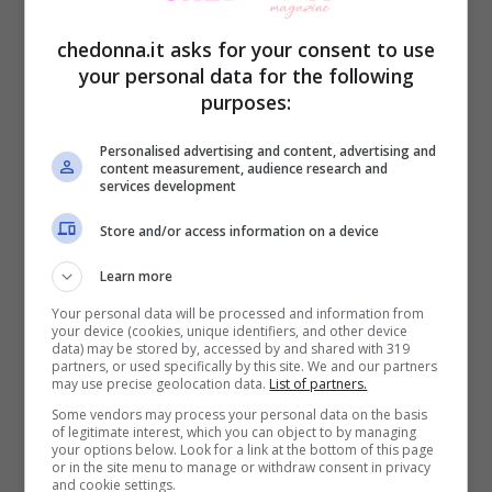
familiarità e questo li porta ad essere
rassicurati e li esime dall’ansia
chedonna.it asks for your consent to use
your personal data for the following
dell’imprevisto. Una delle cose che più
purposes:
spaventa i bambini, infatti, sono le novità.
I
bambini sono molto abitudinari e per loro
Personalised advertising and content, advertising and
content measurement, audience research and
services development
le routine sono fondamentali.
Store and/or access information on a device
2) Perché la prima volta non riesce a
Learn more
seguire tutti i passaggi.
Un’altra semplice
Your personal data will be processed and information from
your device (cookies, unique identifiers, and other device
spiegazione è che i piccoli la prima volta
data) may be stored by, accessed by and shared with 319
partners, or used specifically by this site. We and our partners
che vedono un cartone o un film non
may use precise geolocation data.
List of partners.
capiscono bene tutto. Dalla prima visione
Some vendors may process your personal data on the basis
of legitimate interest, which you can object to by managing
non riescono a cogliere tutte le sfumature,
your options below. Look for a link at the bottom of this page
or in the site menu to manage or withdraw consent in privacy
a capire tutti i passaggi così come gli
and cookie settings.