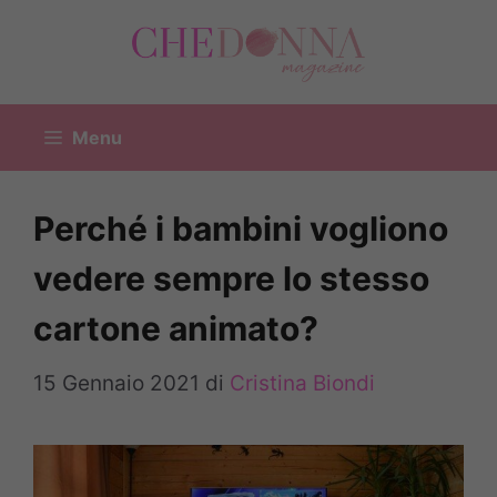
Vai
al
contenuto
Menu
Perché i bambini vogliono
vedere sempre lo stesso
cartone animato?
15 Gennaio 2021
di
Cristina Biondi