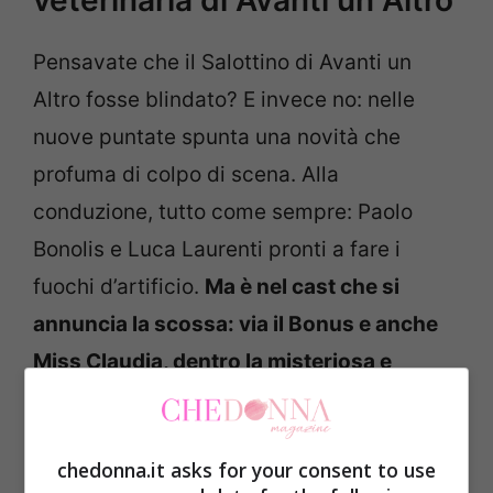
Pensavate che il Salottino di Avanti un
Altro fosse blindato? E invece no: nelle
nuove puntate spunta una novità che
profuma di colpo di scena. Alla
conduzione, tutto come sempre: Paolo
Bonolis e Luca Laurenti pronti a fare i
fuochi d’artificio.
Ma è nel cast che si
annuncia la scossa: via il Bonus e anche
Miss Claudia, dentro la misteriosa e
scintillante Veterinaria, interpretata da
Sofia Bartoli.
chedonna.it asks for your consent to use