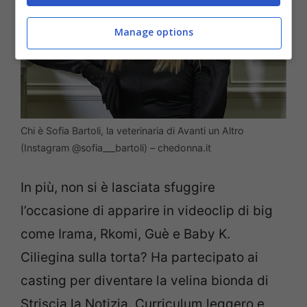
Manage options
Chi è Sofia Bartoli, la veterinaria di Avanti un Altro
(Instagram @sofia___bartoli) – chedonna.it
In più, non si è lasciata sfuggire
l’occasione di apparire in videoclip di big
come
Irama
,
Rkomi
,
Guè
e
Baby K
.
Ciliegina sulla torta? Ha partecipato ai
casting per diventare la velina bionda
di
Striscia la Notizia. Curriculum leggero e