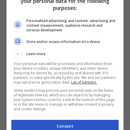
your personal data for the following
La ragazza ha
27 anni
, viene da
Rimini
ed è
purposes:
già una che sul palco sa come muoversi.
Personalised advertising and content, advertising and
Sui social è seguita da
circa centomila
content measurement, audience research and
services development
follower
: non male per chi si affaccia in un
Store and/or access information on a device
ruolo così iconico. E attenzione, perché
Sofia non è affatto un volto sconosciuto
Learn more
all’intrattenimento: ha fatto parte del corpo
Your personal data will be processed and information from
your device (cookies, unique identifiers, and other device
di ballo di programmi come
Italia’s Got
data) may be stored by, accessed by and shared with 319
partners, or used specifically by this site. We and our partners
Talent
,
Battiti Live
,
L’anno che verrà
,
Quelli
may use precise geolocation data.
List of partners.
Some vendors may process your personal data on the basis
che il calcio
e
I Soliti Ignoti
.
of legitimate interest, which you can object to by managing
your options below. Look for a link at the bottom of this page
or in the site menu to manage or withdraw consent in privacy
and cookie settings.
Consent