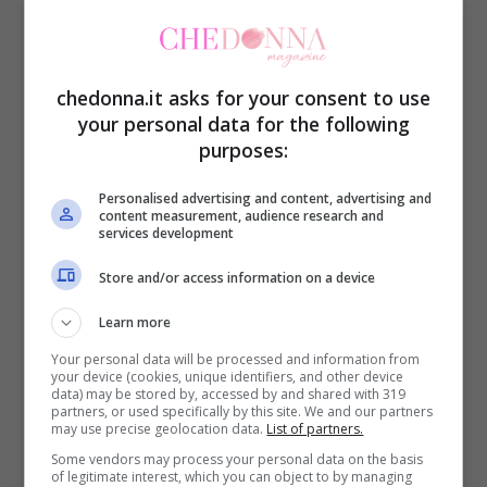
chedonna.it asks for your consent to use
your personal data for the following
purposes:
Personalised advertising and content, advertising and
content measurement, audience research and
services development
Make Up
Store and/or access information on a device
Sos Make Up: una base
Learn more
viso per ogni occasione
Your personal data will be processed and information from
your device (cookies, unique identifiers, and other device
data) may be stored by, accessed by and shared with 319
partners, or used specifically by this site. We and our partners
may use precise geolocation data.
List of partners.
Some vendors may process your personal data on the basis
8 Febbraio 2014
of legitimate interest, which you can object to by managing