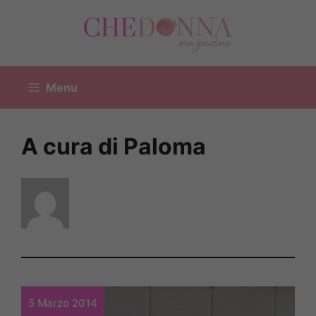
Vai
al
contenuto
Menu
A cura di Paloma
5 Marzo 2014