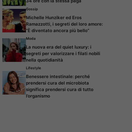
34 ore con la stessa paga
Gossip
Michelle Hunziker ed Eros
Ramazzotti, i segreti del loro amore:
“È diventato ancora più bello”
Moda
La nuova era del quiet luxury: i
segreti per valorizzare i filati nobili
nella quotidianità
Lifestyle
Benessere intestinale: perché
prendersi cura del microbiota
significa prendersi cura di tutto
l’organismo