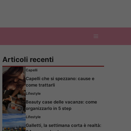
Articoli recenti
Capelli
Capelli che si spezzano: cause e
come trattarli
Lifestyle
Beauty case delle vacanze: come
organizzarlo in 5 step
Lifestyle
Galletti, la settimana corta è realtà: