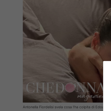
Antonella Fiordelisi svela cosa l’ha colpita di Edoard