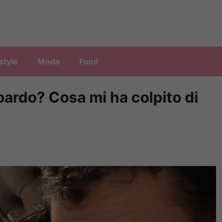
style
Moda
Food
doardo? Cosa mi ha colpito di