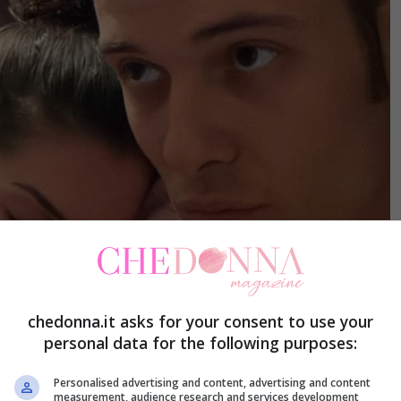
chedonna.it asks for your consent to use your
personal data for the following purposes:
Personalised advertising and content, advertising and content
o Donnamaria fuori dal GF Vip (Fonte IG @drojette77.7) –
measurement, audience research and services development