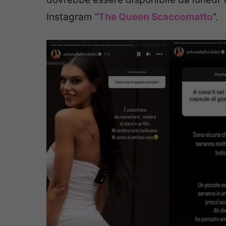
Instagram “
The Queen Scaccomatto
“.