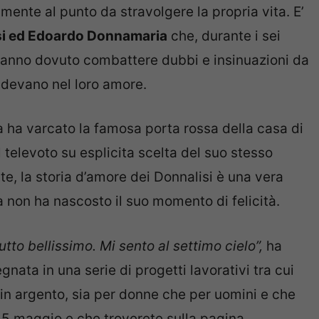
ente al punto da stravolgere la propria vita. E’
isi ed Edoardo Donnamaria
che, durante i sei
 hanno dovuto combattere dubbi e insinuazioni da
redevano nel loro amore.
lla ha varcato la famosa porta rossa della casa di
 televoto su esplicita scelta del suo stesso
e, la storia d’amore dei Donnalisi è una vera
la non ha nascosto il suo momento di felicità.
tto bellissimo. Mi sento al settimo cielo”,
ha
ata in una serie di progetti lavorativi tra cui
i in argento, sia per donne che per uomini e che
15 maggio e che troverete sulla pagina