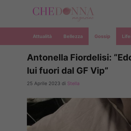
Vai
al
contenuto
Attualità
Bellezza
Gossip
Life
Antonella Fiordelisi: “E
lui fuori dal GF Vip”
25 Aprile 2023
di
Stella