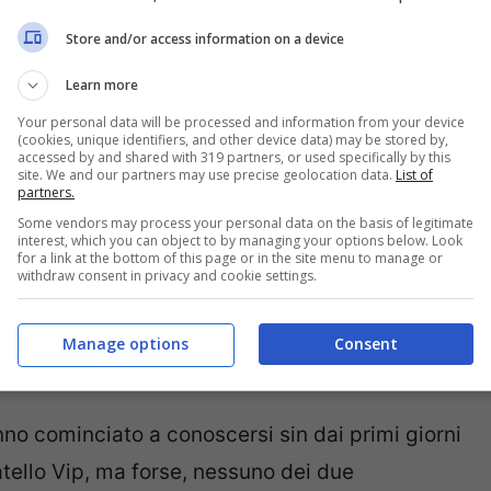
Store and/or access information on a device
i Cinecittà, infatti, si sono separati solo un
Learn more
di lavoro che hanno portato lui a Milano e lei a
Your personal data will be processed and information from your device
(cookies, unique identifiers, and other device data) may be stored by,
, i due sono praticamente inseparabili, sempre più
accessed by and shared with 319 partners, or used specifically by this
site. We and our partners may use precise geolocation data.
List of
a Fiordelisi ha così deciso di rispondere ad
partners.
’ha effettivamente colpita di Edoardo da
Some vendors may process your personal data on the basis of legitimate
interest, which you can object to by managing your options below. Look
e Fratello Vip.
for a link at the bottom of this page or in the site menu to manage or
withdraw consent in privacy and cookie settings.
ima notte fuori dal GF Vip con
Manage options
Consent
nno cominciato a conoscersi sin dai primi giorni
tello Vip, ma forse, nessuno dei due