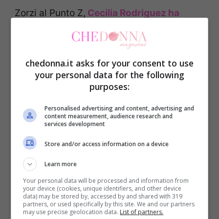
Zorzi al Punto Z,
Cecilia Rodriguez ha
parlato di Giulia Salemi svelando il motivo
del loro allontanamento
. Tra le altre cose,
la sorella di Belen ha detto:
chedonna.it asks for your consent to use
your personal data for the following
purposes:
“Il problema è che ho visto una ragazza
Personalised advertising and content, advertising and
che in quel momento aveva una mezza
content measurement, audience research and
services development
storia con mio fratello, poi sua mamma
aveva detto una cosa su Iannone che la
Store and/or access information on a device
chiamava. Quindi ho fatto uno più uno più
Learn more
uno e ho detto insomma. Non abbiamo mai
Your personal data will be processed and information from
your device (cookies, unique identifiers, and other device
litigato, abbiamo smesso di seguirci per
data) may be stored by, accessed by and shared with 319
partners, or used specifically by this site. We and our partners
questo motivo, ma per la verità non è
may use precise geolocation data.
List of partners.