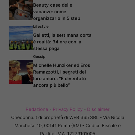
Beauty case delle
vacanze: come
organizzarlo in 5 step
Lifestyle
Galletti, la settimana corta
è realtà: 34 ore con la
stessa paga
Gossip
Michelle Hunziker ed Eros
Ramazzotti, i segreti del
loro amore: “È diventato
ancora più bello”
Redazione
-
Privacy Policy
-
Disclaimer
Chedonna.it di proprietà di WEB 365 SRL - Via Nicola
Marchese 10, 00141 Roma (RM) - Codice Fiscale e
Partita I.V.A. 12279101005