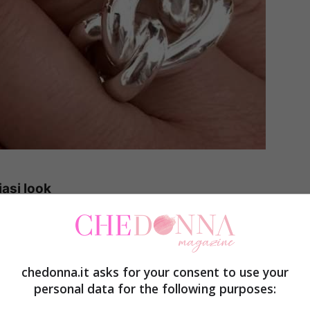
iasi look
cellenza rientrano le magliette bianche o nere,
 svasate, sia a tre quarti, gonne o pantaloni in
chedonna.it asks for your consent to use your
ngere una borsa e un paio di scarpe, non
personal data for the following purposes:
 marcia in più al look. Un buon abbinamento è