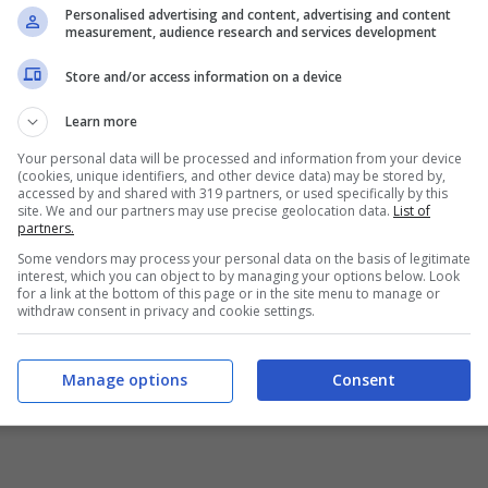
Personalised advertising and content, advertising and content
lo stesso colore e scarpe di un rosso vivace. Di
measurement, audience research and services development
appariscenti, una borsa più discreta è l’ideale.
Store and/or access information on a device
ccessorio a svolgere un ruolo da protagonista.
Learn more
Your personal data will be processed and information from your device
(cookies, unique identifiers, and other device data) may be stored by,
accessed by and shared with 319 partners, or used specifically by this
site. We and our partners may use precise geolocation data.
List of
partners.
 quando si desidera ottenere un outfit
Some vendors may process your personal data on the basis of legitimate
. Oggi è estremamente facile trovare una vasta
interest, which you can object to by managing your options below. Look
for a link at the bottom of this page or in the site menu to manage or
e tutte le tasche, tra cui:
withdraw consent in privacy and cookie settings.
Manage options
Consent