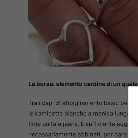
La borsa: elemento cardine di un quals
Tra i capi di abbigliamento basic per ec
le camicette bianche a manica lunga, sia
tinta unita e jeans. È sufficiente aggiu
necessariamente abbinati, per dare una