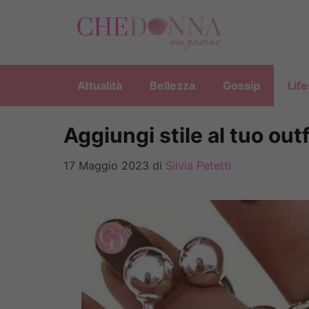
Vai
al
contenuto
Attualità
Bellezza
Gossip
Life
Aggiungi stile al tuo outf
17 Maggio 2023
di
Silvia Petetti