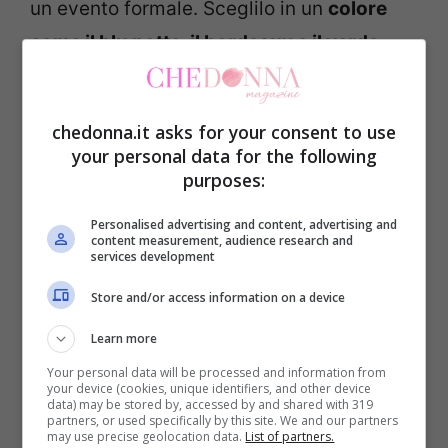
un evento formale. Sceglilo in un
colore
come il blu notte, il bordeaux e il verde
smeraldo
: ti doneranno un tocco di
eleganza sofisticata.
chedonna.it asks for your consent to use
your personal data for the following
purposes:
Personalised advertising and content, advertising and
content measurement, audience research and
services development
Store and/or access information on a device
Learn more
Your personal data will be processed and information from
your device (cookies, unique identifiers, and other device
data) may be stored by, accessed by and shared with 319
partners, or used specifically by this site. We and our partners
may use precise geolocation data.
List of partners.