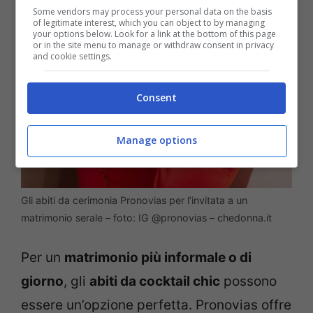
Some vendors may process your personal data on the basis
of legitimate interest, which you can object to by managing
your options below. Look for a link at the bottom of this page
or in the site menu to manage or withdraw consent in privacy
and cookie settings.
Consent
Manage options
Gli abiti da cerimonia Pronovias per l’invitata a un
matrimonio serale – foto: IG @pronovias – chedonna.it
Per un
matrimonio più informale o di
giorno
, gli
abiti da cocktail chic
possono
essere un’opzione perfetta. Pronovias offre