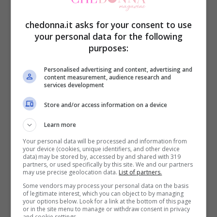
chedonna.it asks for your consent to use
your personal data for the following
purposes:
Un post condiviso da lagattaconglistivali.com (@lagattaconglistivali)
Personalised advertising and content, advertising and
content measurement, audience research and
services development
Pensiamo a degli
outfit con stivaletti neri
,
Store and/or access information on a device
questi vanno benissimo anche con
tailleur
Learn more
o abiti
dalle fantasie floreali o a tinta unita.
Your personal data will be processed and information from
I
jeans di tendenza
con
stivali bassi
your device (cookies, unique identifiers, and other device
data) may be stored by, accessed by and shared with 319
restano, comunque, un classico a cui è
partners, or used specifically by this site. We and our partners
may use precise geolocation data.
List of partners.
difficile rinunciare. I pantaloni in denim
Some vendors may process your personal data on the basis
of legitimate interest, which you can object to by managing
nero, ad esempio, vanno bene con
your options below. Look for a link at the bottom of this page
or in the site menu to manage or withdraw consent in privacy
stivaletti con tacco da abbinare a una
and cookie settings.