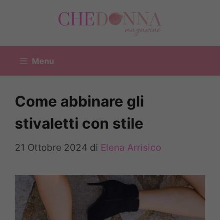
Vai
al
contenuto
Menu
Come abbinare gli
stivaletti con stile
21 Ottobre 2024
di
Elena Arrisico