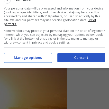
Learn more
ovità su Psiche & Benessere
CLICCA QUI
Your personal data will be processed and information from your device
(cookies, unique identifiers, and other device data) may be stored by,
accessed by and shared with 319 partners, or used specifically by this
i single. Ecco perchè non trovano
site. We and our partners may use precise geolocation data.
List of
partners.
Some vendors may process your personal data on the basis of legitimate
interest, which you can object to by managing your options below. Look
for a link at the bottom of this page or in the site menu to manage or
withdraw consent in privacy and cookie settings.
Manage options
Consent