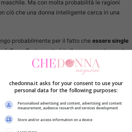
maschile. Ma con molta probabilità le ragioni
n ciò che una donna intelligente cerca in una
lungo probabilmente per il fatto che
essere single
 migliore
. Certamente è bello avere qualcuno da
situazioni difficili, ma nulla è più eccitante e
on se stessi dove non si deve rendere conto che a
opriopiacimento, senza sforzarsi di trovare punti
chedonna.it asks for your consent to use your
personal data for the following purposes:
onio ha anche i suoi vantaggi, ma potrebbe anche
ngle il più a lungo possibile, almeno per alcune
Personalised advertising and content, advertising and content
measurement, audience research and services development
 Ecco 7 motivi per cui le donne migliori restano
Store and/or access information on a device