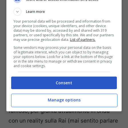
lancia anche un messaggio importante:
Learn more
l’
omosessualità
non è che uno degli
Your personal data will be processed and information from
aspetti che formano il profilo di una
your device (cookies, unique identifiers, and other device
data) may be stored by, accessed by and shared with 319
persona, perché dunque dovrebbe esser
partners, or used specifically by this site. We and our partners
may use precise geolocation data.
List of partners.
più importante di altri?
Some vendors may process your personal data on the basis
of legitimate interest, which you can object to by managing
your options below. Look for a link at the bottom of this page
or in the site menu to manage or withdraw consent in privacy
Il
coming out
di questo giovane
and cookie settings.
emergente, a cui il successo a sorriso
sempre più negli ultimi anni, non dovrebbe
Consent
fare dunque notizia perché svela un
Manage options
“torbido pettegolezzo” su un perosnaggio
famoso, per giunta attualmente in onda
con un reality sulla Rai (mai sentito parlare