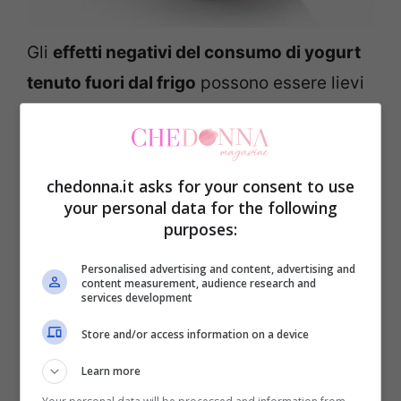
Gli
effetti negativi del consumo di yogurt
tenuto fuori dal frigo
possono essere lievi
ma anche gravi e sono per lo più quelli di
un’intossicazione alimentare.
chedonna.it asks for your consent to use
Si parla quindi di:
your personal data for the following
purposes:
nausea
Personalised advertising and content, advertising and
diarrea
content measurement, audience research and
services development
vomito
Store and/or access information on a device
crampi allo stomaco
Learn more
spossatezza