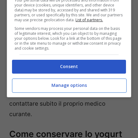
Your personal data will be processed and information from
febbre
your device (cookies, unique identifiers, and other device
data) may be stored by, accessed by and shared with 319
partners, or used specifically by this site. We and our partners
may use precise geolocation data.
List of partners.
Ovviamente, simili effetti, seppur
Some vendors may process your personal data on the basis
raramente, si possono avere anche da uno
of legitimate interest, which you can object to by managing
your options below. Look for a link at the bottom of this page
yogurt ben conservato. In caso di dubbi,
or in the site menu to manage or withdraw consent in privacy
and cookie settings.
quindi, è bene evitare di mangiarlo.
Consent
Se, invece, dovesse capitare di mangiarlo
ed accorgersi dopo che qualcosa non
Manage options
andava, in caso di problemi è bene
contattare subito il proprio medico
curante.
Come conservare lo yogurt