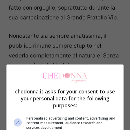
fatto con orgoglio, soprattutto durante la
sua partecipazione al Grande Fratello Vip.
Nonostante sia sempre amatissima, il
pubblico rimane sempre stupito nel
vederla completamente al naturale. Senza
trucco, infatti, la Marini appare
decisamente diversa.
chedonna.it asks for your consent to use
LEGGI ANCHE–> Valeria Marini e la grande
your personal data for the following
paura: come è cambiato tutto
purposes:
Personalised advertising and content, advertising and
Com’è Valeria Marini senza
content measurement, audience research and
services development