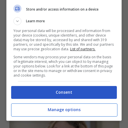
trucco?
Store and/or access information on a device
Anche se molto diversa senza trucco, la
Learn more
cinquantaduenne Valeria conserva sempre
Your personal data will be processed and information from
your device (cookies, unique identifiers, and other device
il suo fascino innato. Siamo tutti abituati a
data) may be stored by, accessed by and shared with 319
partners, or used specifically by this site. We and our partners
vederla sempre perfettamente in tiro,
may use precise geolocation data.
List of partners.
Some vendors may process your personal data on the basis
super truccata e ben vestita. La Valeriona,
of legitimate interest, which you can object to by managing
your options below. Look for a link at the bottom of this page
infatti, tiene moltissimo alla sua immagine
or in the site menu to manage or withdraw consent in privacy
and cookie settings.
di bionda sexy e un po’ svampita che le ha
fatto ottenere enormi successi
Consent
professionali.
Manage options