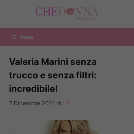
Vai
al
contenuto
Menu
Valeria Marini senza
trucco e senza filtri:
incredibile!
7 Dicembre 2021
di
I.B.