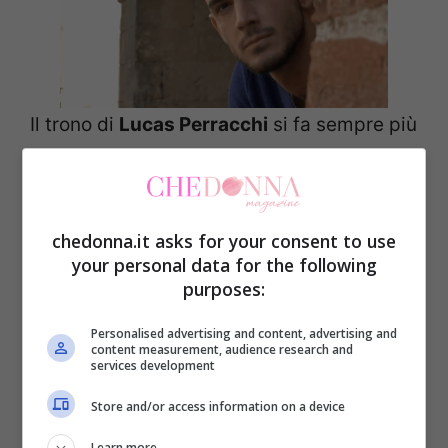
Il trono di
Lucas Perracchi
si fa sempre più
burrascoso a
Uomini e donne
.
Dopo l’arrivo di
Andrea Damante
, il
chedonna.it asks for your consent to use
rapporto di Lucas con le sue corteggiatrici
your personal data for the following
purposes:
“predilette”
Giulia e Megghi
si è fatto più
intenso ma anche più teso.
Personalised advertising and content, advertising and
content measurement, audience research and
services development
Nell’ultima puntata abbiamo assistito ad
Store and/or access information on a device
uno screzio tra Lucas e Giulia, in seguito
Learn more