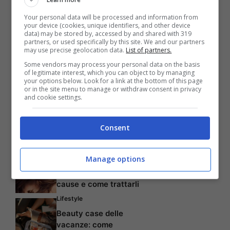
alla quale la corteggiatrice ha deciso di
Your personal data will be processed and information from
andare in esterna con Damante.
your device (cookies, unique identifiers, and other device
data) may be stored by, accessed by and shared with 319
partners, or used specifically by this site. We and our partners
may use precise geolocation data.
List of partners.
CLICCA SU SUCCESSIVA.
Some vendors may process your personal data on the basis
of legitimate interest, which you can object to by managing
your options below. Look for a link at the bottom of this page
Pagine:
1
2
3
or in the site menu to manage or withdraw consent in privacy
and cookie settings.
Consent
Articoli recenti
Manage options
Capelli
Capelli che si spezzano:
cause e come trattarli
Lifestyle
Beauty case delle
vacanze: come